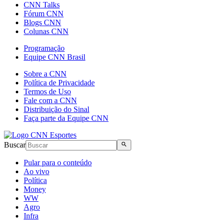
CNN Talks
Fórum CNN
Blogs CNN
Colunas CNN
Programação
Equipe CNN Brasil
Sobre a CNN
Política de Privacidade
Termos de Uso
Fale com a CNN
Distribuição do Sinal
Faça parte da Equipe CNN
Buscar
Pular para o conteúdo
Ao vivo
Política
Money
WW
Agro
Infra