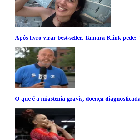
Após livro virar best-seller, Tamara Klink pede
O que é a miastenia gravis, doença diagnostica