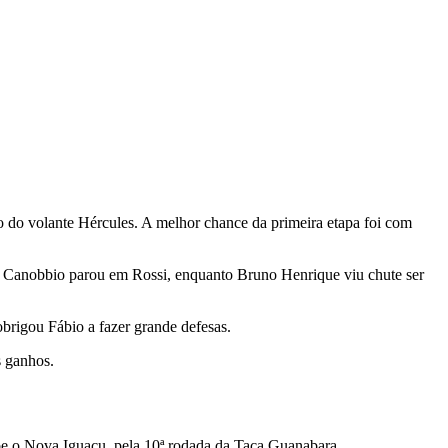
o do volante Hércules. A melhor chance da primeira etapa foi com
. Canobbio parou em Rossi, enquanto Bruno Henrique viu chute ser
brigou Fábio a fazer grande defesas.
s ganhos.
e o Nova Iguaçu, pela 10ª rodada da Taça Guanabara.