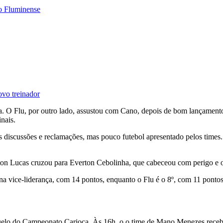
do Fluminense
ovo treinador
a. O Flu, por outro lado, assustou com Cano, depois de bom lançament
nais.
 discussões e reclamações, mas pouco futebol apresentado pelos times
rton Lucas cruzou para Everton Cebolinha, que cabeceou com perigo e o
a vice-liderança, com 14 pontos, enquanto o Flu é o 8º, com 11 ponto
uelo do Campeonato Carioca. Às 16h, o o time de Mano Menezes receb