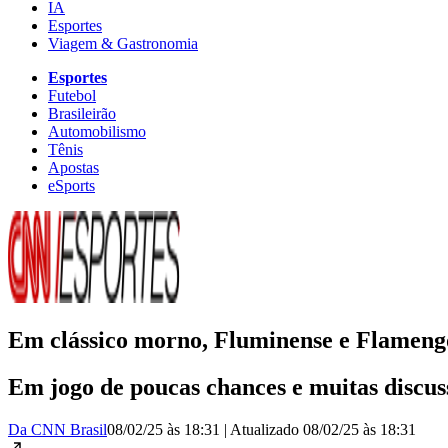
IA
Esportes
Viagem & Gastronomia
Esportes
Futebol
Brasileirão
Automobilismo
Tênis
Apostas
eSports
Em clássico morno, Fluminense e Flame
Em jogo de poucas chances e muitas discus
Da CNN Brasil
08/02/25 às 18:31
|
Atualizado
08/02/25 às 18:31