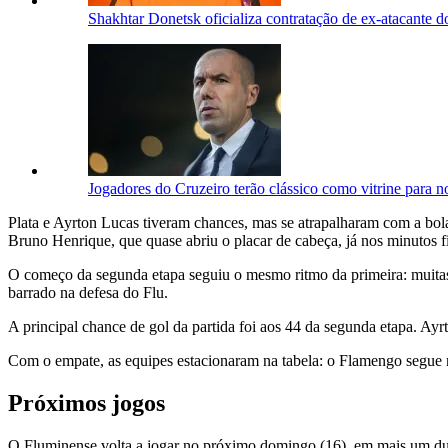
Shakhtar Donetsk oficializa contratação de ex-atacante 
Jogadores do Cruzeiro terão clássico como vitrine para n
Plata e Ayrton Lucas tiveram chances, mas se atrapalharam com a bol
Bruno Henrique, que quase abriu o placar de cabeça, já nos minutos fi
O começo da segunda etapa seguiu o mesmo ritmo da primeira: muitas
barrado na defesa do Flu.
A principal chance de gol da partida foi aos 44 da segunda etapa. Ay
Com o empate, as equipes estacionaram na tabela: o Flamengo segue n
Próximos jogos
O Fluminense volta a jogar no próximo domingo (16), em mais um d