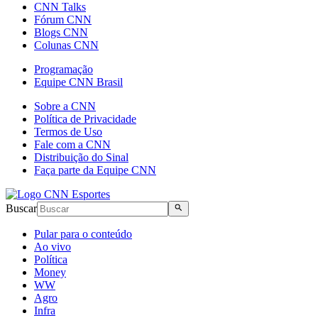
CNN Talks
Fórum CNN
Blogs CNN
Colunas CNN
Programação
Equipe CNN Brasil
Sobre a CNN
Política de Privacidade
Termos de Uso
Fale com a CNN
Distribuição do Sinal
Faça parte da Equipe CNN
Buscar
Pular para o conteúdo
Ao vivo
Política
Money
WW
Agro
Infra