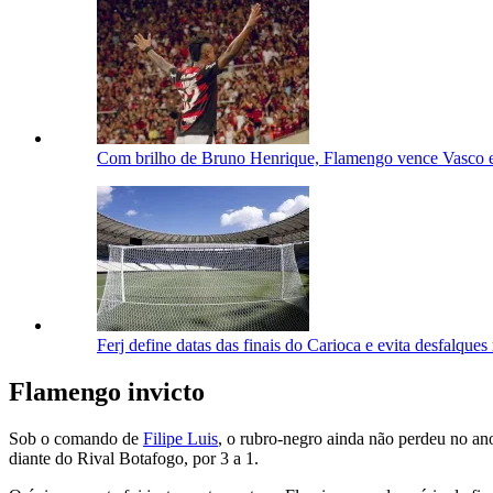
Com brilho de Bruno Henrique, Flamengo vence Vasco e 
Ferj define datas das finais do Carioca e evita desfalques
Flamengo invicto
Sob o comando de
Filipe Luis
, o rubro-negro ainda não perdeu no an
diante do Rival Botafogo, por 3 a 1.