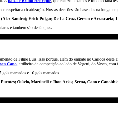
al. A
baixa é Bruno Henrique
, que realizou exames e foi detectada le
 respeitar a cicatrização. Nossas decisões são baseadas na longa te
a (Alex Sandro); Erick Pulgar, De La Cruz, Gerson e Arrascaeta; 
ulares e também são desfalques.
ngo de Filipe Luis. Isso porque, além do empate no Carioca deste ano
man Cano
, artilheiro da competição ao lado de Vegetti, do Vasco, com 
27 gols marcados e 10 gols marcados.
e Fuentes; Otávio, Martinelli e Jhon Arias; Serna, Cano e Canobbi