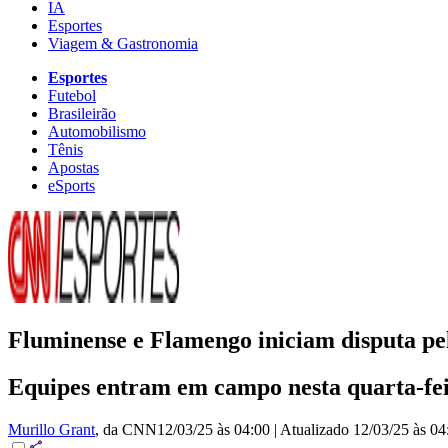
IA
Esportes
Viagem & Gastronomia
Esportes
Futebol
Brasileirão
Automobilismo
Tênis
Apostas
eSports
Fluminense e Flamengo iniciam disputa pel
Equipes entram em campo nesta quarta-feir
Murillo Grant
, da CNN
12/03/25 às 04:00
|
Atualizado
12/03/25 às 04