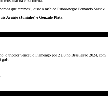
são muscular na coxa direita.
mporada que teremos”, disse o médico Rubro-negro Fernando Sassaki.
Luiz Araújo (Juninho) e Gonzalo Plata.
, o tricolor venceu o Flamengo por 2 a 0 no Brasileirão 2024, com
6 gols.
o
.