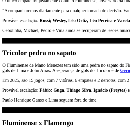
O único empate foi justamente contra o Fluminense, adversário da fin
“Acompanharemos diariamente para qualquer tomada de decisão. Vamos
Provável escalação:
Rossi; Wesley, Léo Ortiz, Léo Pereira e Varel
Cebolinha, Michael, Pedro e Vinã ainda se recuperam de lesões musc
Tricolor pedra no sapato
O Fluminense de Mano Menezes tem sido uma pedra no sapato do Flame
gols de Lima e John Arias. A esperança de gols do Tricolor é de
Ger
Em 2025, são 15 jogos, com 7 vitórias, 6 empates e 2 derrotas, com 
Provável escalação:
Fábio; Guga, Thiago Silva, Ignácio (Freytes) 
Paulo Henrique Ganso e Lima seguem fora do time.
Fluminense x Flamengo