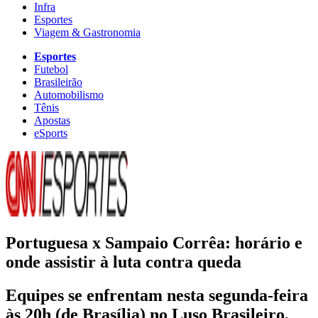
Infra
Esportes
Viagem & Gastronomia
Esportes
Futebol
Brasileirão
Automobilismo
Tênis
Apostas
eSports
Portuguesa x Sampaio Corrêa: horário e
onde assistir à luta contra queda
Equipes se enfrentam nesta segunda-feira
às 20h (de Brasília) no Luso Brasileiro,