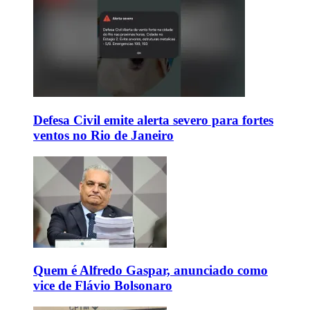
Defesa Civil emite alerta severo para fortes
ventos no Rio de Janeiro
Quem é Alfredo Gaspar, anunciado como
vice de Flávio Bolsonaro