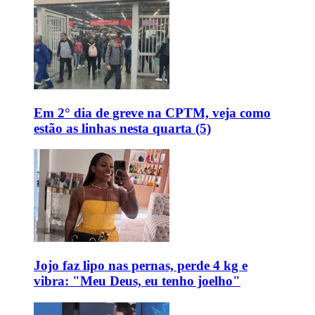
Em 2° dia de greve na CPTM, veja como
estão as linhas nesta quarta (5)
Jojo faz lipo nas pernas, perde 4 kg e
vibra: "Meu Deus, eu tenho joelho"