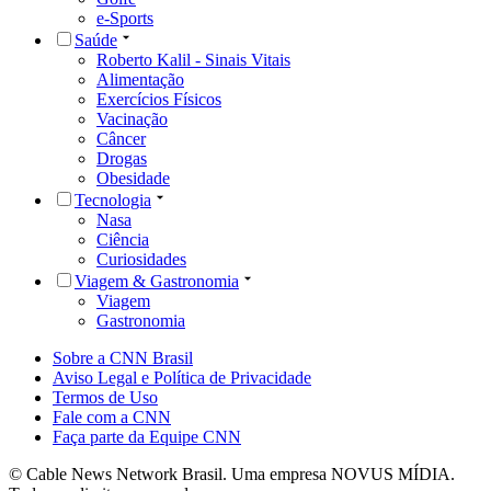
e-Sports
Saúde
Roberto Kalil - Sinais Vitais
Alimentação
Exercícios Físicos
Vacinação
Câncer
Drogas
Obesidade
Tecnologia
Nasa
Ciência
Curiosidades
Viagem & Gastronomia
Viagem
Gastronomia
Sobre a CNN Brasil
Aviso Legal e Política de Privacidade
Termos de Uso
Fale com a CNN
Faça parte da Equipe CNN
© Cable News Network Brasil. Uma empresa NOVUS MÍDIA.