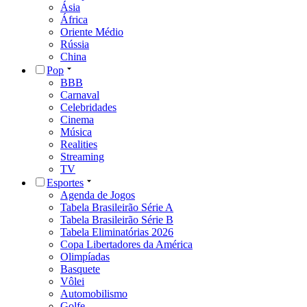
Ásia
África
Oriente Médio
Rússia
China
Pop
BBB
Carnaval
Celebridades
Cinema
Música
Realities
Streaming
TV
Esportes
Agenda de Jogos
Tabela Brasileirão Série A
Tabela Brasileirão Série B
Tabela Eliminatórias 2026
Copa Libertadores da América
Olimpíadas
Basquete
Vôlei
Automobilismo
Golfe