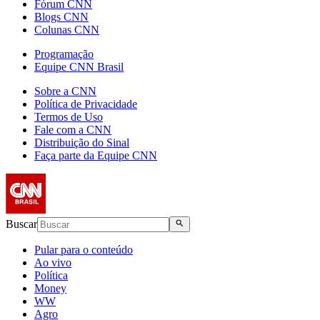
Fórum CNN
Blogs CNN
Colunas CNN
Programação
Equipe CNN Brasil
Sobre a CNN
Política de Privacidade
Termos de Uso
Fale com a CNN
Distribuição do Sinal
Faça parte da Equipe CNN
Buscar
Pular para o conteúdo
Ao vivo
Política
Money
WW
Agro