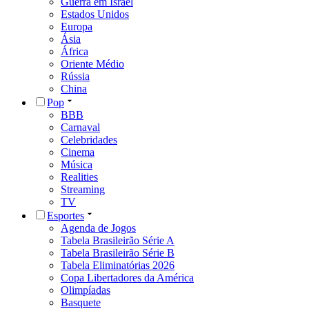
Guerra em Israel
Estados Unidos
Europa
Ásia
África
Oriente Médio
Rússia
China
Pop
BBB
Carnaval
Celebridades
Cinema
Música
Realities
Streaming
TV
Esportes
Agenda de Jogos
Tabela Brasileirão Série A
Tabela Brasileirão Série B
Tabela Eliminatórias 2026
Copa Libertadores da América
Olimpíadas
Basquete