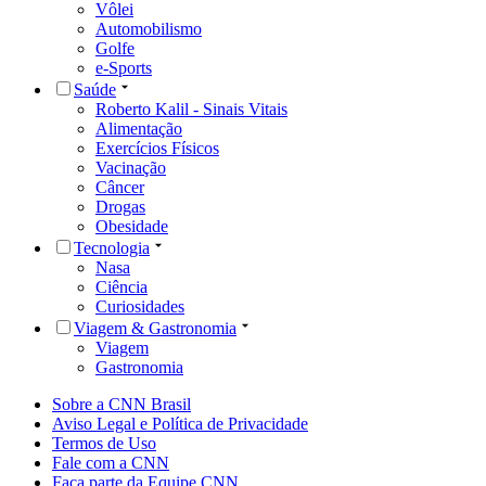
Vôlei
Automobilismo
Golfe
e-Sports
Saúde
Roberto Kalil - Sinais Vitais
Alimentação
Exercícios Físicos
Vacinação
Câncer
Drogas
Obesidade
Tecnologia
Nasa
Ciência
Curiosidades
Viagem & Gastronomia
Viagem
Gastronomia
Sobre a CNN Brasil
Aviso Legal e Política de Privacidade
Termos de Uso
Fale com a CNN
Faça parte da Equipe CNN