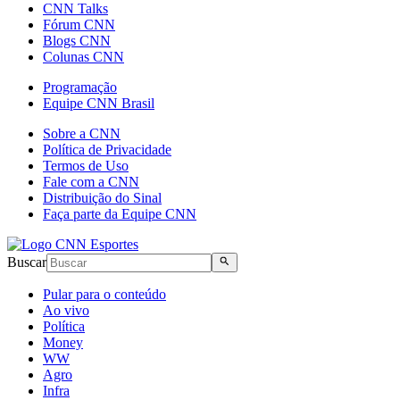
CNN Talks
Fórum CNN
Blogs CNN
Colunas CNN
Programação
Equipe CNN Brasil
Sobre a CNN
Política de Privacidade
Termos de Uso
Fale com a CNN
Distribuição do Sinal
Faça parte da Equipe CNN
Buscar
Pular para o conteúdo
Ao vivo
Política
Money
WW
Agro
Infra