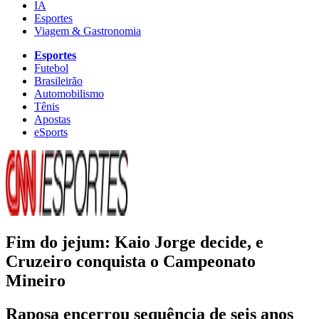
IA
Esportes
Viagem & Gastronomia
Esportes
Futebol
Brasileirão
Automobilismo
Tênis
Apostas
eSports
Fim do jejum: Kaio Jorge decide, e
Cruzeiro conquista o Campeonato
Mineiro
Raposa encerrou sequência de seis anos