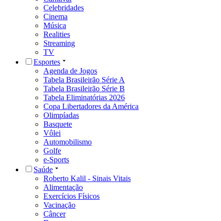
Celebridades
Cinema
Música
Realities
Streaming
TV
Esportes
Agenda de Jogos
Tabela Brasileirão Série A
Tabela Brasileirão Série B
Tabela Eliminatórias 2026
Copa Libertadores da América
Olimpíadas
Basquete
Vôlei
Automobilismo
Golfe
e-Sports
Saúde
Roberto Kalil - Sinais Vitais
Alimentação
Exercícios Físicos
Vacinação
Câncer