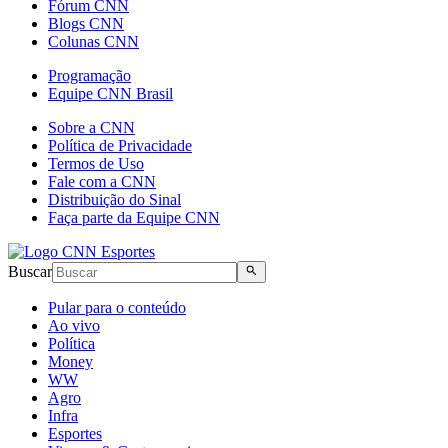
Fórum CNN
Blogs CNN
Colunas CNN
Programação
Equipe CNN Brasil
Sobre a CNN
Política de Privacidade
Termos de Uso
Fale com a CNN
Distribuição do Sinal
Faça parte da Equipe CNN
Buscar
Pular para o conteúdo
Ao vivo
Política
Money
WW
Agro
Infra
Esportes