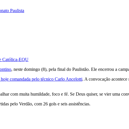
nato Paulista
re Católica-EQU
ontino
, neste domingo (8), pela final do Paulistão. Ele encerrou a cam
hoje comandada pelo técnico Carlo Ancelotti
. A convocação acontece n
alhar com muita humildade, foco e fé. Se Deus quiser, se vier uma conv
idas pelo Verdão, com 26 gols e seis assistências.