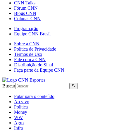
CNN Talks
Fórum CNN
Blogs CNN
Colunas CNN
Programação
Equipe CNN Brasil
Sobre a CNN
Política de Privacidade
Termos de Uso
Fale com a CNN
Distribuição do Sinal
Faça parte da Equipe CNN
Buscar
Pular para o conteúdo
Ao vivo
Política
Money
WW
Agro
Infra