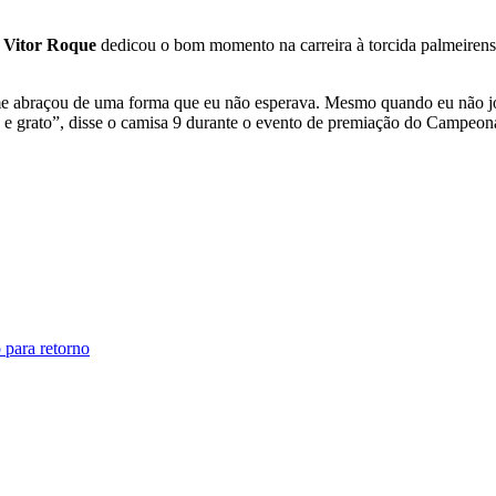
,
Vitor Roque
dedicou o bom momento na carreira à torcida palmeirense
e me abraçou de uma forma que eu não esperava. Mesmo quando eu não j
liz e grato”, disse o camisa 9 durante o evento de premiação do Campeona
 para retorno