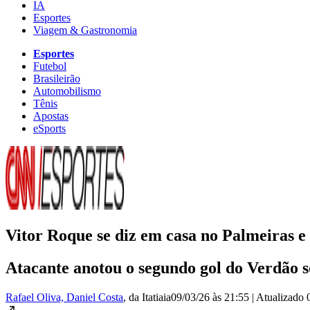
IA
Esportes
Viagem & Gastronomia
Esportes
Futebol
Brasileirão
Automobilismo
Tênis
Apostas
eSports
Vitor Roque se diz em casa no Palmeiras e
Atacante anotou o segundo gol do Verdão so
Rafael Oliva, Daniel Costa
, da Itatiaia
09/03/26 às 21:55
|
Atualizado