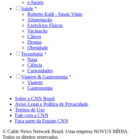
e-Sports
Saúde
Roberto Kalil - Sinais Vitais
Alimentação
Exercícios Físicos
Vacinação
Câncer
Drogas
Obesidade
Tecnologia
Nasa
Ciência
Curiosidades
Viagem & Gastronomia
Viagem
Gastronomia
Sobre a CNN Brasil
Aviso Legal e Política de Privacidade
Termos de Uso
Fale com a CNN
Faça parte da Equipe CNN
© Cable News Network Brasil. Uma empresa NOVUS MÍDIA.
Todos os direitos reservados.