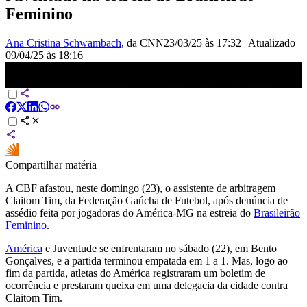
Feminino
Ana Cristina Schwambach
, da CNN
23/03/25 às 17:32
|
Atualizado
09/04/25 às 18:16
CBF afasta assistente acusado de assédio por jogadoras do América-
MG | LIVE CNN
Compartilhar matéria
A CBF afastou, neste domingo (23), o assistente de arbitragem
Claitom Tim, da Federação Gaúcha de Futebol, após denúncia de
assédio feita por jogadoras do América-MG na estreia do
Brasileirão
Feminino
.
América
e Juventude se enfrentaram no sábado (22), em Bento
Gonçalves, e a partida terminou empatada em 1 a 1. Mas, logo ao
fim da partida, atletas do América registraram um boletim de
ocorrência e prestaram queixa em uma delegacia da cidade contra
Claitom Tim.