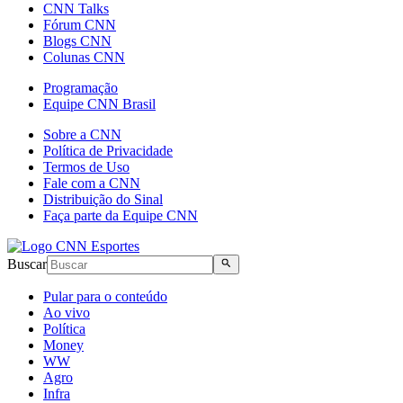
CNN Talks
Fórum CNN
Blogs CNN
Colunas CNN
Programação
Equipe CNN Brasil
Sobre a CNN
Política de Privacidade
Termos de Uso
Fale com a CNN
Distribuição do Sinal
Faça parte da Equipe CNN
Buscar
Pular para o conteúdo
Ao vivo
Política
Money
WW
Agro
Infra