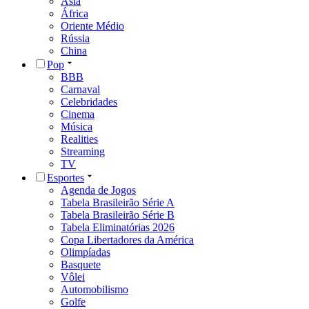
Ásia
África
Oriente Médio
Rússia
China
Pop
BBB
Carnaval
Celebridades
Cinema
Música
Realities
Streaming
TV
Esportes
Agenda de Jogos
Tabela Brasileirão Série A
Tabela Brasileirão Série B
Tabela Eliminatórias 2026
Copa Libertadores da América
Olimpíadas
Basquete
Vôlei
Automobilismo
Golfe