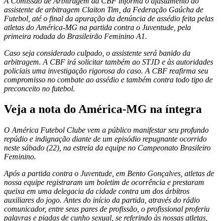
A Comissão de Arbitragem da CBF informa o afastamento do
assistente de arbitragem Claiton Tim, da Federação Gaúcha de
Futebol, até o final da apuração da denúncia de assédio feita pelas
atletas do América-MG na partida contra o Juventude, pela
primeira rodada do Brasileirão Feminino A1.
Caso seja considerado culpado, o assistente será banido da
arbitragem. A CBF irá solicitar também ao STJD e às autoridades
policiais uma investigação rigorosa do caso. A CBF reafirma seu
compromisso no combate ao assédio e também contra todo tipo de
preconceito no futebol.
Veja a nota do América-MG na íntegra
O América Futebol Clube vem a público manifestar seu profundo
repúdio e indignação diante de um episódio repugnante ocorrido
neste sábado (22), na estreia da equipe no Campeonato Brasileiro
Feminino.
Após a partida contra o Juventude, em Bento Gonçalves, atletas de
nossa equipe registraram um boletim de ocorrência e prestaram
queixa em uma delegacia da cidade contra um dos árbitros
auxiliares do jogo. Antes do início da partida, através do rádio
comunicador, entre seus pares de profissão, o profissional proferiu
palavras e piadas de cunho sexual, se referindo às nossas atletas,