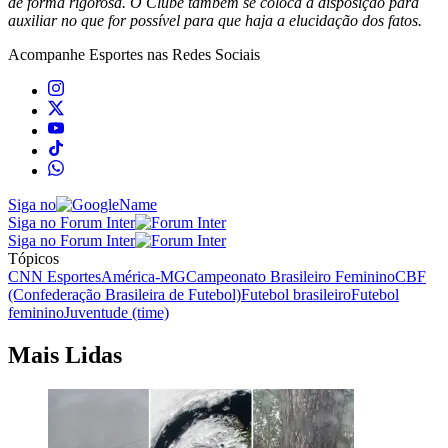
de forma rigorosa. O Clube também se coloca à disposição para
auxiliar no que for possível para que haja a elucidação dos fatos.
Acompanhe
Esportes
nas Redes Sociais
Siga no
Siga no Forum Inter
Siga no Forum Inter
Tópicos
CNN Esportes
América-MG
Campeonato Brasileiro Feminino
CBF
(Confederação Brasileira de Futebol)
Futebol brasileiro
Futebol
feminino
Juventude (time)
Mais Lidas