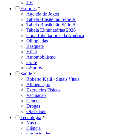
TV
Esportes
Agenda de Jogos
Tabela Brasileirão Série A
Tabela Brasileirão Série B
Tabela Eliminatórias 2026
Copa Libertadores da América
Olimpíadas
Basquete
Vôlei
Automobilismo
Golfe
e-Sports
Saúde
Roberto Kalil - Sinais Vitais
Alimentação
Exercícios Físicos
Vacinação
Câncer
Drogas
Obesidade
Tecnologia
Nasa
Ciência
Curiosidades