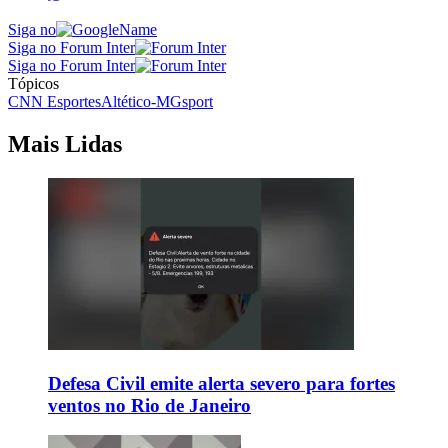
Siga no
Siga no Forum Inter
Siga no Forum Inter
Tópicos
CNN Esportes
Altético-MG
sport
Mais Lidas
Defesa Civil emite alerta severo para fortes
ventos no Rio de Janeiro