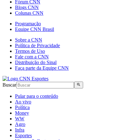
Fórum CNN
Blogs CNN
Colunas CNN
Programação
Equipe CNN Brasil
Sobre a CNN
Política de Privacidade
Termos de Uso
Fale com a CNN
Distribuição do Sinal
Faça parte da Equipe CNN
Buscar
Pular para o conteúdo
Ao vivo
Política
Money
WW
Agro
Infra
Esportes