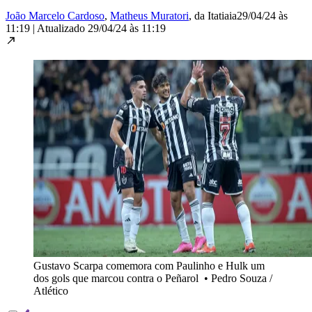
João Marcelo Cardoso
,
Matheus Muratori
, da Itatiaia
29/04/24 às
11:19
|
Atualizado
29/04/24 às 11:19
Gustavo Scarpa comemora com Paulinho e Hulk um
dos gols que marcou contra o Peñarol
•
Pedro Souza /
Atlético