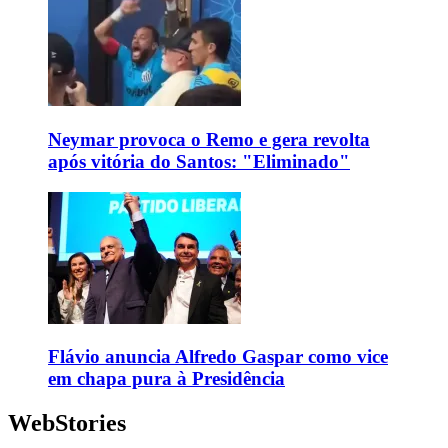
Neymar provoca o Remo e gera revolta
após vitória do Santos: "Eliminado"
Flávio anuncia Alfredo Gaspar como vice
em chapa pura à Presidência
WebStories