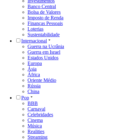
Investimentos
Banco Central
Bolsa de Valores
Imposto de Renda
Finanças Pessoais
Loterias
Sustentabilidade
Internacional
Guerra na Ucrânia
Guerra em Israel
Estados Unidos
Europa
Ásia
África
Oriente Médio
Rússia
China
Pop
BBB
Carnaval
Celebridades
Cinema
Música
Realities
Streaming