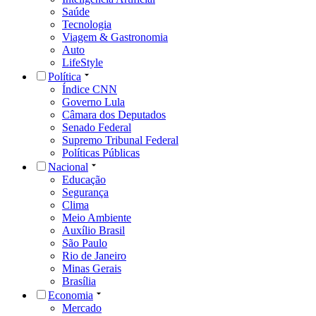
Saúde
Tecnologia
Viagem & Gastronomia
Auto
LifeStyle
Política
Índice CNN
Governo Lula
Câmara dos Deputados
Senado Federal
Supremo Tribunal Federal
Políticas Públicas
Nacional
Educação
Segurança
Clima
Meio Ambiente
Auxílio Brasil
São Paulo
Rio de Janeiro
Minas Gerais
Brasília
Economia
Mercado