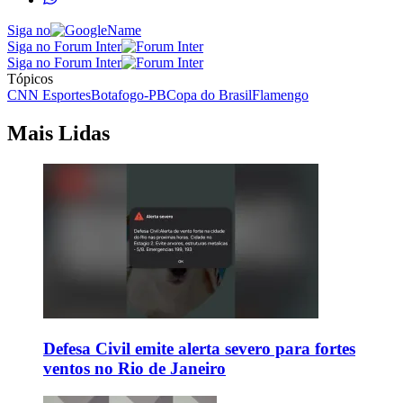
Siga no
Siga no Forum Inter
Siga no Forum Inter
Tópicos
CNN Esportes
Botafogo-PB
Copa do Brasil
Flamengo
Mais Lidas
Defesa Civil emite alerta severo para fortes
ventos no Rio de Janeiro