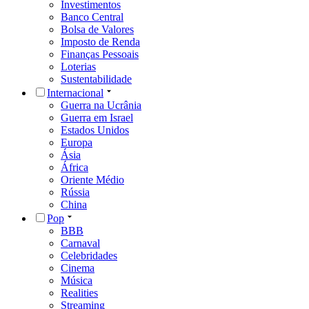
Investimentos
Banco Central
Bolsa de Valores
Imposto de Renda
Finanças Pessoais
Loterias
Sustentabilidade
Internacional
Guerra na Ucrânia
Guerra em Israel
Estados Unidos
Europa
Ásia
África
Oriente Médio
Rússia
China
Pop
BBB
Carnaval
Celebridades
Cinema
Música
Realities
Streaming