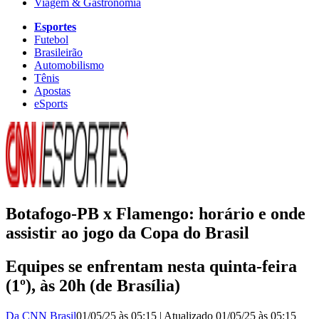
Viagem & Gastronomia
Esportes
Futebol
Brasileirão
Automobilismo
Tênis
Apostas
eSports
Botafogo-PB x Flamengo: horário e onde
assistir ao jogo da Copa do Brasil
Equipes se enfrentam nesta quinta-feira
(1º), às 20h (de Brasília)
Da CNN Brasil
01/05/25 às 05:15
|
Atualizado
01/05/25 às 05:15