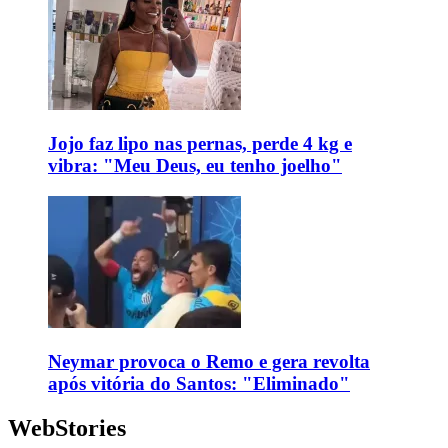
Jojo faz lipo nas pernas, perde 4 kg e
vibra: "Meu Deus, eu tenho joelho"
Neymar provoca o Remo e gera revolta
após vitória do Santos: "Eliminado"
WebStories