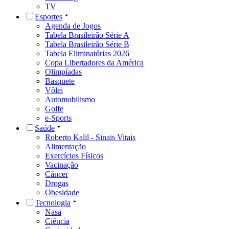
TV
Esportes
Agenda de Jogos
Tabela Brasileirão Série A
Tabela Brasileirão Série B
Tabela Eliminatórias 2026
Copa Libertadores da América
Olimpíadas
Basquete
Vôlei
Automobilismo
Golfe
e-Sports
Saúde
Roberto Kalil - Sinais Vitais
Alimentação
Exercícios Físicos
Vacinação
Câncer
Drogas
Obesidade
Tecnologia
Nasa
Ciência