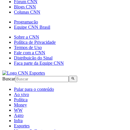
Fórum CNN
Blogs CNN
Colunas CNN
Programação
Equipe CNN Brasil
Sobre a CNN
Política de Privacidade
Termos de Uso
Fale com a CNN
Distribuição do Sinal
Faça parte da Equipe CNN
Buscar
Pular para o conteúdo
Ao vivo
Política
Money
WW
Agro
Infra
Esportes