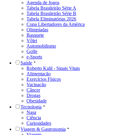
Agenda de Jogos
Tabela Brasileirão Série A
Tabela Brasileirão Série B
Tabela Eliminatórias 2026
Copa Libertadores da América
Olimpíadas
Basquete
Vôlei
Automobilismo
Golfe
e-Sports
Saúde
Roberto Kalil - Sinais Vitais
Alimentação
Exercícios Físicos
Vacinação
Câncer
Drogas
Obesidade
Tecnologia
Nasa
Ciência
Curiosidades
Viagem & Gastronomia
Viagem