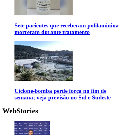
Sete pacientes que receberam polilaminina
morreram durante tratamento
Ciclone-bomba perde força no fim de
semana; veja previsão no Sul e Sudeste
WebStories