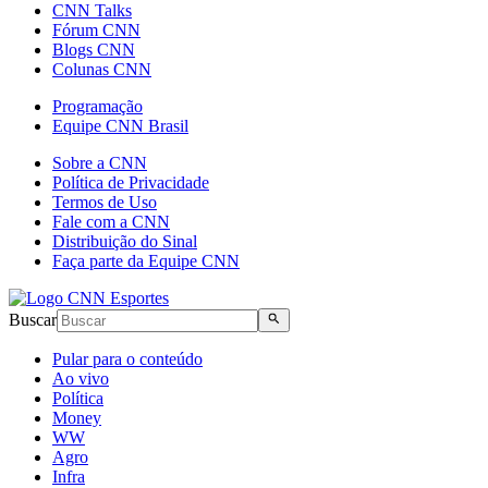
CNN Talks
Fórum CNN
Blogs CNN
Colunas CNN
Programação
Equipe CNN Brasil
Sobre a CNN
Política de Privacidade
Termos de Uso
Fale com a CNN
Distribuição do Sinal
Faça parte da Equipe CNN
Buscar
Pular para o conteúdo
Ao vivo
Política
Money
WW
Agro
Infra