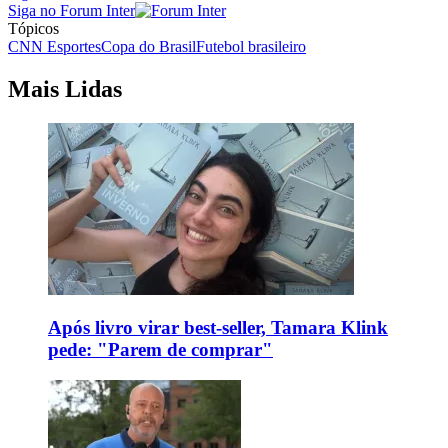
Siga no Forum Inter
Tópicos
CNN Esportes
Copa do Brasil
Futebol brasileiro
Mais Lidas
Após livro virar best-seller, Tamara Klink
pede: "Parem de comprar"