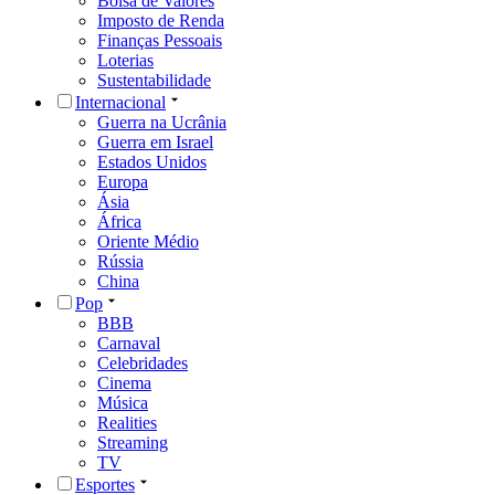
Bolsa de Valores
Imposto de Renda
Finanças Pessoais
Loterias
Sustentabilidade
Internacional
Guerra na Ucrânia
Guerra em Israel
Estados Unidos
Europa
Ásia
África
Oriente Médio
Rússia
China
Pop
BBB
Carnaval
Celebridades
Cinema
Música
Realities
Streaming
TV
Esportes