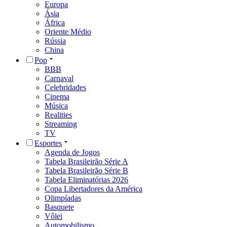
Europa
Ásia
África
Oriente Médio
Rússia
China
Pop
BBB
Carnaval
Celebridades
Cinema
Música
Realities
Streaming
TV
Esportes
Agenda de Jogos
Tabela Brasileirão Série A
Tabela Brasileirão Série B
Tabela Eliminatórias 2026
Copa Libertadores da América
Olimpíadas
Basquete
Vôlei
Automobilismo