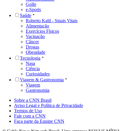
Golfe
e-Sports
Saúde
Roberto Kalil - Sinais Vitais
Alimentação
Exercícios Físicos
Vacinação
Câncer
Drogas
Obesidade
Tecnologia
Nasa
Ciência
Curiosidades
Viagem & Gastronomia
Viagem
Gastronomia
Sobre a CNN Brasil
Aviso Legal e Política de Privacidade
Termos de Uso
Fale com a CNN
Faça parte da Equipe CNN