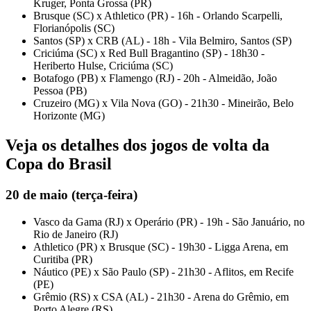
Kruger, Ponta Grossa (PR)
Brusque (SC) x Athletico (PR) - 16h - Orlando Scarpelli,
Florianópolis (SC)
Santos (SP) x CRB (AL) - 18h - Vila Belmiro, Santos (SP)
Criciúma (SC) x Red Bull Bragantino (SP) - 18h30 -
Heriberto Hulse, Criciúma (SC)
Botafogo (PB) x Flamengo (RJ) - 20h - Almeidão, João
Pessoa (PB)
Cruzeiro (MG) x Vila Nova (GO) - 21h30 - Mineirão, Belo
Horizonte (MG)
Veja os detalhes dos jogos de volta da
Copa do Brasil
20 de maio (terça-feira)
Vasco da Gama (RJ) x Operário (PR) - 19h - São Januário, no
Rio de Janeiro (RJ)
Athletico (PR) x Brusque (SC) - 19h30 - Ligga Arena, em
Curitiba (PR)
Náutico (PE) x São Paulo (SP) - 21h30 - Aflitos, em Recife
(PE)
Grêmio (RS) x CSA (AL) - 21h30 - Arena do Grêmio, em
Porto Alegre (RS)