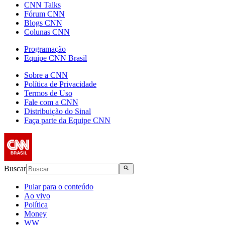
CNN Talks
Fórum CNN
Blogs CNN
Colunas CNN
Programação
Equipe CNN Brasil
Sobre a CNN
Política de Privacidade
Termos de Uso
Fale com a CNN
Distribuição do Sinal
Faça parte da Equipe CNN
Buscar
Pular para o conteúdo
Ao vivo
Política
Money
WW