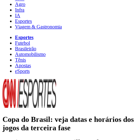
Agro
Infra
IA
Esportes
Viagem & Gastronomia
Esportes
Futebol
Brasileirão
Automobilismo
Tênis
Apostas
eSports
Copa do Brasil: veja datas e horários dos
jogos da terceira fase