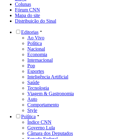
Colunas
Fórum CNN
Mapa do site
Distribuição do Sinal
Editorias
Ao Vivo
Política
Nacional
Economia
Internacional
Pop
Esportes
Inteligência Artificial
Saúde
Tecnologia
Viagem & Gastronomia
Auto
Comportamento
Style
Política
Índice CNN
Governo Lula
Câmara dos Deputados
Senado Federal