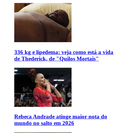
336 kg e lipedema: veja como está a vida
de Thederick, de "Quilos Mortais"
Rebeca Andrade atinge maior nota do
mundo no salto em 2026