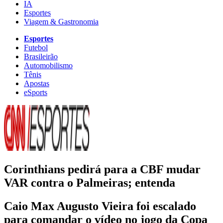
IA
Esportes
Viagem & Gastronomia
Esportes
Futebol
Brasileirão
Automobilismo
Tênis
Apostas
eSports
Corinthians pedirá para a CBF mudar
VAR contra o Palmeiras; entenda
Caio Max Augusto Vieira foi escalado
para comandar o vídeo no jogo da Copa