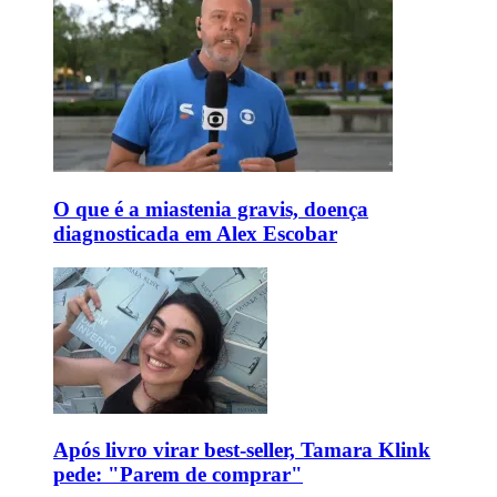
O que é a miastenia gravis, doença
diagnosticada em Alex Escobar
Após livro virar best-seller, Tamara Klink
pede: "Parem de comprar"