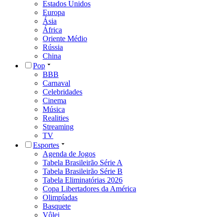
Estados Unidos
Europa
Ásia
África
Oriente Médio
Rússia
China
Pop
BBB
Carnaval
Celebridades
Cinema
Música
Realities
Streaming
TV
Esportes
Agenda de Jogos
Tabela Brasileirão Série A
Tabela Brasileirão Série B
Tabela Eliminatórias 2026
Copa Libertadores da América
Olimpíadas
Basquete
Vôlei