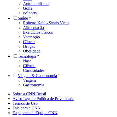
Automobilismo
Golfe
e-Sports
Saúde
Roberto Kalil - Sinais Vitais
Alimentação
Exercícios Físicos
Vacinação
Câncer
Drogas
Obesidade
Tecnologia
Nasa
Ciência
Curiosidades
Viagem & Gastronomia
Viagem
Gastronomia
Sobre a CNN Brasil
Aviso Legal e Política de Privacidade
Termos de Uso
Fale com a CNN
Faça parte da Equipe CNN