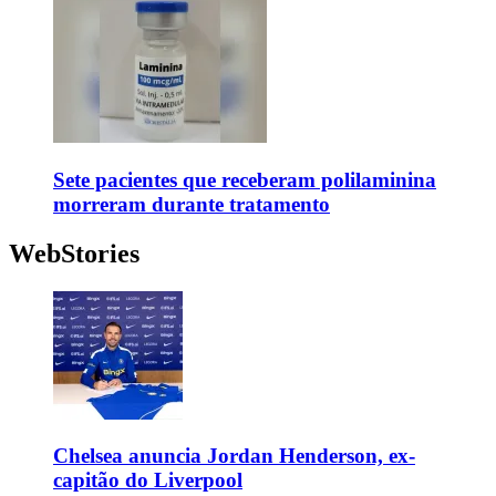
Sete pacientes que receberam polilaminina
morreram durante tratamento
WebStories
Chelsea anuncia Jordan Henderson, ex-
capitão do Liverpool