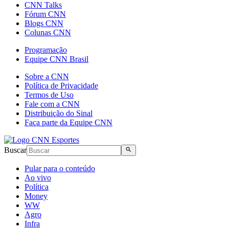
CNN Talks
Fórum CNN
Blogs CNN
Colunas CNN
Programação
Equipe CNN Brasil
Sobre a CNN
Política de Privacidade
Termos de Uso
Fale com a CNN
Distribuição do Sinal
Faça parte da Equipe CNN
Buscar
Pular para o conteúdo
Ao vivo
Política
Money
WW
Agro
Infra