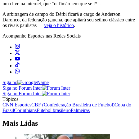
uma live na internet, que "o Timão tem que se f*".
A arbitragem de campo do Dérbi ficará a cargo de Anderson
Daronco, da federação gaúcha, que apitará seu sétimo clássico entre
os rivais paulistas —
veja o histórico
.
Acompanhe
Esportes
nas Redes Sociais
Siga no
Siga no Forum Inter
Siga no Forum Inter
Tópicos
CNN Esportes
CBF (Confederação Brasileira de Futebol)
Copa do
Brasil
Corinthians
Futebol brasileiro
Palmeiras
Mais Lidas