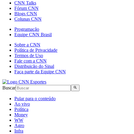
CNN Talks
Fórum CNN
Blogs CNN
Colunas CNN
Programação
Equipe CNN Brasil
Sobre a CNN
Política de Privacidade
Termos de Uso
Fale com a CNN
Distribuição do Sinal
Faça parte da Equipe CNN
Buscar
Pular para o conteúdo
Ao vivo
Política
Money
WW
Agro
Infra