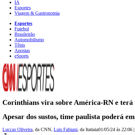
IA
Esportes
Viagem & Gastronomia
Esportes
Futebol
Brasileirão
Automobilismo
Tênis
Apostas
eSports
Corinthians vira sobre América-RN e terá
Apesar dos sustos, time paulista poderá em
Luccas Oliveira
, da CNN
,
Luis Fabiani
, da Itatiaia
01/05/24 às 22:06