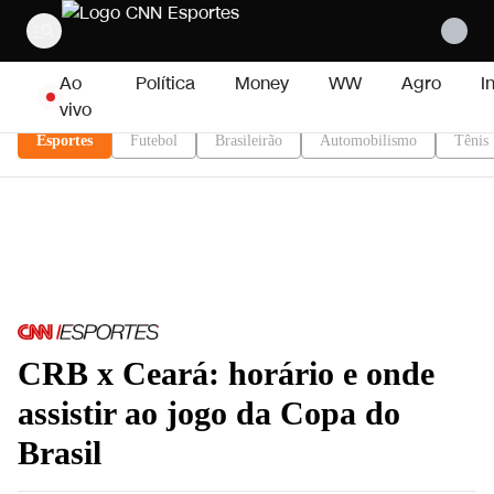
Pular para o conteúdo
Ao
Política
Money
WW
Agro
I
vivo
Esportes
Futebol
Brasileirão
Automobilismo
Tênis
CRB x Ceará: horário e onde
assistir ao jogo da Copa do
Brasil