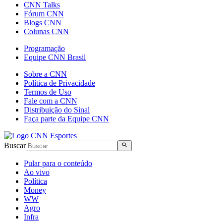
CNN Talks
Fórum CNN
Blogs CNN
Colunas CNN
Programação
Equipe CNN Brasil
Sobre a CNN
Política de Privacidade
Termos de Uso
Fale com a CNN
Distribuição do Sinal
Faça parte da Equipe CNN
Buscar
Pular para o conteúdo
Ao vivo
Política
Money
WW
Agro
Infra