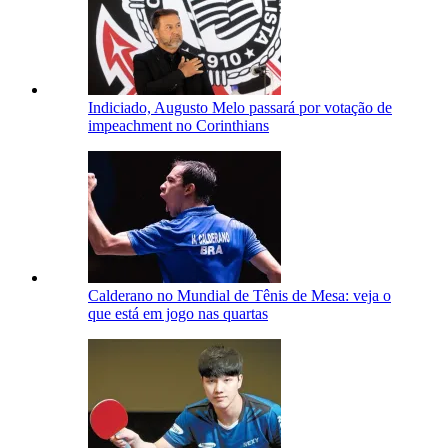
Indiciado, Augusto Melo passará por votação de
impeachment no Corinthians
Calderano no Mundial de Tênis de Mesa: veja o
que está em jogo nas quartas