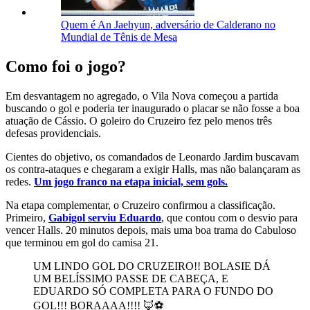
Quem é An Jaehyun, adversário de Calderano no
Mundial de Tênis de Mesa
Como foi o jogo?
Em desvantagem no agregado, o Vila Nova começou a partida
buscando o gol e poderia ter inaugurado o placar se não fosse a boa
atuação de Cássio. O goleiro do Cruzeiro fez pelo menos três
defesas providenciais.
Cientes do objetivo, os comandados de Leonardo Jardim buscavam
os contra-ataques e chegaram a exigir Halls, mas não balançaram as
redes.
Um jogo franco na etapa inicial, sem gols.
Na etapa complementar, o Cruzeiro confirmou a classificação.
Primeiro,
Gabigol serviu Eduardo
, que contou com o desvio para
vencer Halls. 20 minutos depois, mais uma boa trama do Cabuloso
que terminou em gol do camisa 21.
UM LINDO GOL DO CRUZEIRO!! BOLASIE DÁ
UM BELÍSSIMO PASSE DE CABEÇA, E
EDUARDO SÓ COMPLETA PARA O FUNDO DO
GOL!!! BORAAAA!!!! 🦊⚽️