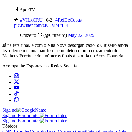
🎥 SporTV
🔷
#VILxCRU
| 0-2 |
#ReiDeCopas
pic.twitter.com/zKLMbFrFi4
— Cruzeiro 🦊 (@Cruzeiro)
May 22, 2025
Já na reta final, e com o Vila Nova desorganizado, o Cruzeiro ainda
fez o terceiro. Jonathan Jesus completou o bom cruzamento de
Matheus Pereira e deu números finais à partida no Serra Dourada.
Acompanhe
Esportes
nas Redes Sociais
Siga no
Siga no Forum Inter
Siga no Forum Inter
Tópicos
CNN Esportes
Copa do Brasil
Cruzeiro (time)
Futebol brasileiro
Vila