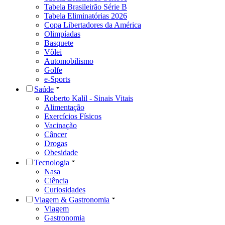
Tabela Brasileirão Série B
Tabela Eliminatórias 2026
Copa Libertadores da América
Olimpíadas
Basquete
Vôlei
Automobilismo
Golfe
e-Sports
Saúde
Roberto Kalil - Sinais Vitais
Alimentação
Exercícios Físicos
Vacinação
Câncer
Drogas
Obesidade
Tecnologia
Nasa
Ciência
Curiosidades
Viagem & Gastronomia
Viagem
Gastronomia