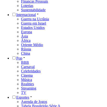
Finanças Pessoais
Loterias
Sustentabilidade
Internacional
Guerra na Ucrânia
Guerra em Israel
Estados Unidos
Europa
Ásia
África
Oriente Médio
Rússia
China
Pop
BBB
Carnaval
Celebridades
Cinema
Música
Realities
Streaming
TV
Esportes
Agenda de Jogos
Tabela Brasileirão Série A