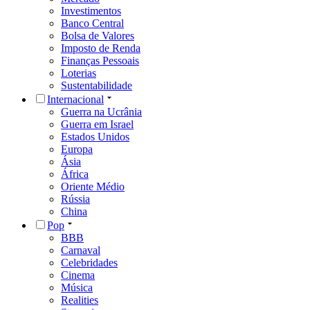
Investimentos
Banco Central
Bolsa de Valores
Imposto de Renda
Finanças Pessoais
Loterias
Sustentabilidade
Internacional
Guerra na Ucrânia
Guerra em Israel
Estados Unidos
Europa
Ásia
África
Oriente Médio
Rússia
China
Pop
BBB
Carnaval
Celebridades
Cinema
Música
Realities