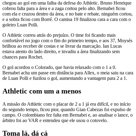
chegou ao gol em uma falha da defesa do Athletic. Bruno Henrique
cobrou falta para a área e a zaga cortou pelo alto. Bernabei ficou
com ela e cruzou dentro da área, e no bate e rebate, ninguém cortou,
e a sobra ficou com Borré. O camisa 19 finalizou cara a cara com o
goleiro Luan Polli.
O Athletic correu atrás do prejuízo. O time foi ficando mais
confortável no jogo com o fim do primeiro tempo, e aos 37, Moysés
brilhou ao receber de costas e se livrar da marcação. Ian Lucas
estava atento do lado direito, e invadiu a área finalizando sem
chances para Rochet.
O gol acordou o Colorado, que havia relaxado com o 1 a 0.
Bernabei acha um passe em distância para Allex, o meia saiu na cara
de Luan Polli e fuzilou o gol, aumentando a vantagem para 2 a 1.
Athletic com um a menos
A missão do Athletic com o placar de 2 a 1 já era difícil, e no início
do segundo tempo, ficou pior, quando Gian Cabezas foi expulso de
campo. O colombiano fez falta em Bernabei e, ao analisar o lance, o
árbitro foi ao VAR e entendeu que ele usou o cotovelo.
Toma lá, dá cá