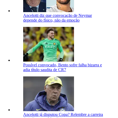
Ancelotti diz que convocação de Neymar
depende do físico, não da emoção
Possível convocado, Bento sofre falha bizarra e
adia título saudita de CR7
Ancelotti já disputou Copa? Relembre a carreira