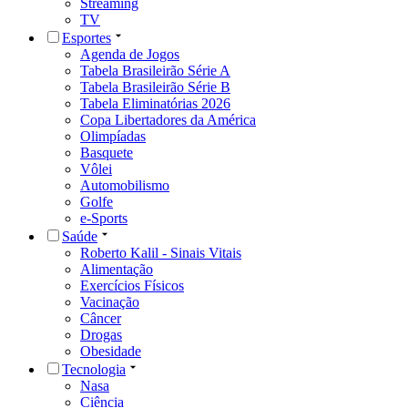
Streaming
TV
Esportes
Agenda de Jogos
Tabela Brasileirão Série A
Tabela Brasileirão Série B
Tabela Eliminatórias 2026
Copa Libertadores da América
Olimpíadas
Basquete
Vôlei
Automobilismo
Golfe
e-Sports
Saúde
Roberto Kalil - Sinais Vitais
Alimentação
Exercícios Físicos
Vacinação
Câncer
Drogas
Obesidade
Tecnologia
Nasa
Ciência