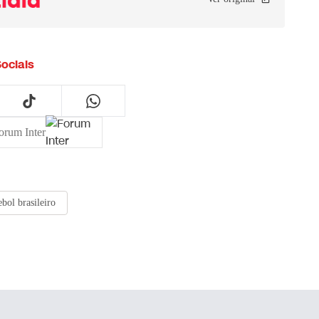
ociais
orum Inter
ebol brasileiro