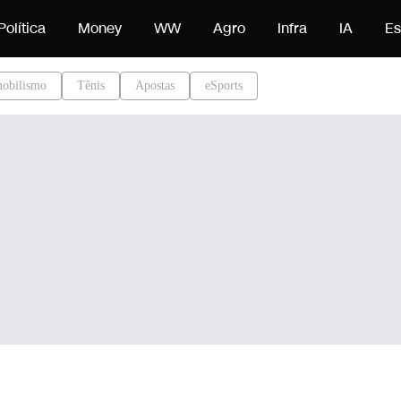
eúdo
Política
Money
WW
Agro
Infra
IA
Es
obilismo
Tênis
Apostas
eSports