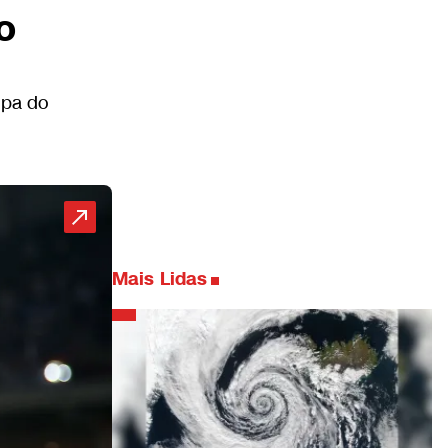
o
opa do
Mais Lidas