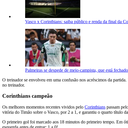
Vasco x Corinthians: saiba público e renda da final da C
Palmeiras se despede de meio-campista, que está fechad
O treinador se envolveu em uma confusão nos acréscimos da partida. D
no treinador.
Corinthians campeão
Os melhores momentos recentes vividos pelo
Corinthians
passam pelo
vitória do Timão sobre o Vasco, por 2 a 1, e garantiu o quarto título
O primeiro gol foi marcado aos 18 minutos do primeiro tempo. Em óti
esquerda antes de entrar: 1 a 0!