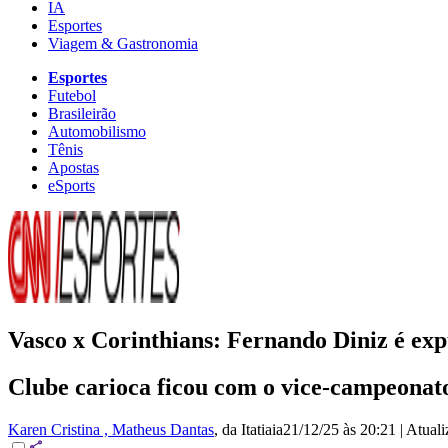
IA
Esportes
Viagem & Gastronomia
Esportes
Futebol
Brasileirão
Automobilismo
Tênis
Apostas
eSports
Vasco x Corinthians: Fernando Diniz é expu
Clube carioca ficou com o vice-campeonato
Karen Cristina , Matheus Dantas
, da Itatiaia
21/12/25 às 20:21
|
Atual