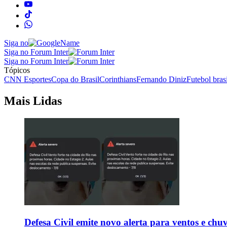
Siga no
Siga no Forum Inter
Siga no Forum Inter
Tópicos
CNN Esportes
Copa do Brasil
Corinthians
Fernando Diniz
Futebol brasi
Mais Lidas
Defesa Civil emite novo alerta para ventos e chu