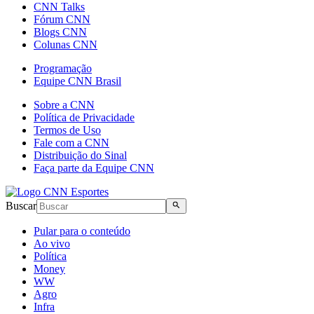
CNN Talks
Fórum CNN
Blogs CNN
Colunas CNN
Programação
Equipe CNN Brasil
Sobre a CNN
Política de Privacidade
Termos de Uso
Fale com a CNN
Distribuição do Sinal
Faça parte da Equipe CNN
Buscar
Pular para o conteúdo
Ao vivo
Política
Money
WW
Agro
Infra