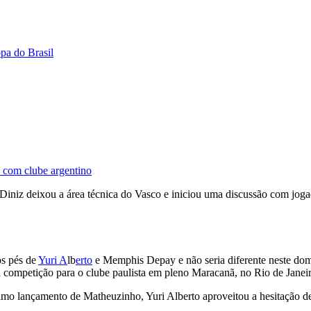
opa do Brasil
o com clube argentino
iniz deixou a área técnica do Vasco e iniciou uma discussão com jogad
s pés de
Yuri A
lb
erto
e Memphis Depay e não seria diferente neste domi
 da competição para o clube paulista em pleno Maracanã, no Rio de Janei
mo lançamento de Matheuzinho, Yuri Alberto aproveitou a hesitação de