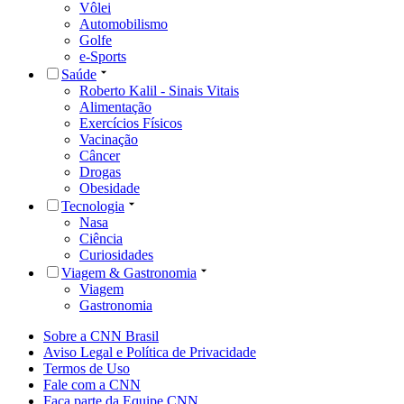
Vôlei
Automobilismo
Golfe
e-Sports
Saúde
Roberto Kalil - Sinais Vitais
Alimentação
Exercícios Físicos
Vacinação
Câncer
Drogas
Obesidade
Tecnologia
Nasa
Ciência
Curiosidades
Viagem & Gastronomia
Viagem
Gastronomia
Sobre a CNN Brasil
Aviso Legal e Política de Privacidade
Termos de Uso
Fale com a CNN
Faça parte da Equipe CNN