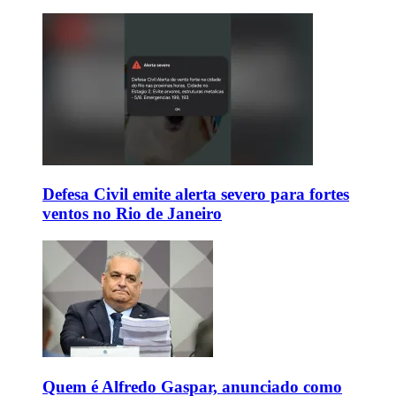
Defesa Civil emite alerta severo para fortes
ventos no Rio de Janeiro
Quem é Alfredo Gaspar, anunciado como