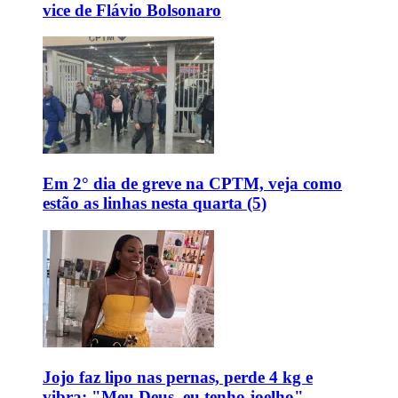
vice de Flávio Bolsonaro
Em 2° dia de greve na CPTM, veja como
estão as linhas nesta quarta (5)
Jojo faz lipo nas pernas, perde 4 kg e
vibra: "Meu Deus, eu tenho joelho"