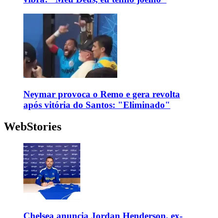
Neymar provoca o Remo e gera revolta
após vitória do Santos: "Eliminado"
WebStories
Chelsea anuncia Jordan Henderson, ex-