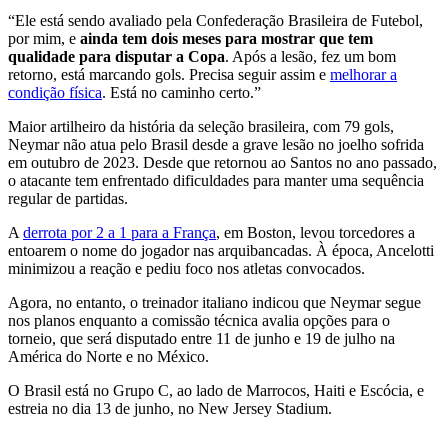
“Ele está sendo avaliado pela Confederação Brasileira de Futebol,
por mim, e
ainda tem dois meses para mostrar que tem
qualidade para disputar a Copa
. Após a lesão, fez um bom
retorno, está marcando gols. Precisa seguir assim e
melhorar a
condição física
. Está no caminho certo.”
Maior artilheiro da história da seleção brasileira, com 79 gols,
Neymar não atua pelo Brasil desde a grave lesão no joelho sofrida
em outubro de 2023. Desde que retornou ao Santos no ano passado,
o atacante tem enfrentado dificuldades para manter uma sequência
regular de partidas.
A
derrota por 2 a 1 para a França
, em Boston, levou torcedores a
entoarem o nome do jogador nas arquibancadas. À época, Ancelotti
minimizou a reação e pediu foco nos atletas convocados.
Agora, no entanto, o treinador italiano indicou que Neymar segue
nos planos enquanto a comissão técnica avalia opções para o
torneio, que será disputado entre 11 de junho e 19 de julho na
América do Norte e no México.
O Brasil está no Grupo C, ao lado de Marrocos, Haiti e Escócia, e
estreia no dia 13 de junho, no New Jersey Stadium.