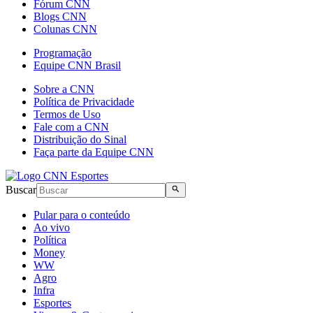
Fórum CNN
Blogs CNN
Colunas CNN
Programação
Equipe CNN Brasil
Sobre a CNN
Política de Privacidade
Termos de Uso
Fale com a CNN
Distribuição do Sinal
Faça parte da Equipe CNN
Buscar
Pular para o conteúdo
Ao vivo
Política
Money
WW
Agro
Infra
Esportes