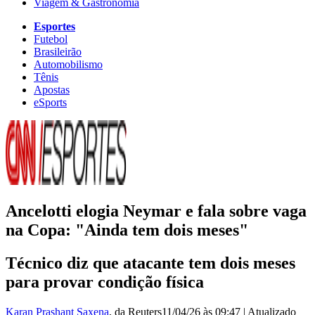
Viagem & Gastronomia
Esportes
Futebol
Brasileirão
Automobilismo
Tênis
Apostas
eSports
Ancelotti elogia Neymar e fala sobre vaga
na Copa: "Ainda tem dois meses"
Técnico diz que atacante tem dois meses
para provar condição física
Karan Prashant Saxena
, da Reuters
11/04/26 às 09:47
|
Atualizado