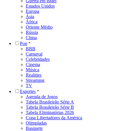
Guerra em Israel
Estados Unidos
Europa
Ásia
África
Oriente Médio
Rússia
China
Pop
BBB
Carnaval
Celebridades
Cinema
Música
Realities
Streaming
TV
Esportes
Agenda de Jogos
Tabela Brasileirão Série A
Tabela Brasileirão Série B
Tabela Eliminatórias 2026
Copa Libertadores da América
Olimpíadas
Basquete