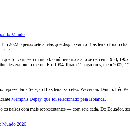
Copa do Mundo
 Em 2022, apenas sete atletas que disputavam o Brasileirão foram ch
 sete.
 que foi campeão mundial, o número mais alto se deu em 1958, 1962 e 
ntinentes era muito menor. Em 1994, foram 11 jogadores, e em 2002, 15
vão representar a Seleção Brasileira, são eles: Weverton, Danilo, Léo P
acante
Memphis Depay, que foi selecionado pela Holanda
.
do os países com mais representantes — com sete cada. Do Equador, se
 do Mundo 2026