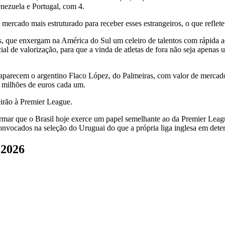
nezuela e Portugal, com 4.
mercado mais estruturado para receber esses estrangeiros, o que refle
s, que enxergam na América do Sul um celeiro de talentos com rápida 
cial de valorização, para que a vinda de atletas de fora não seja apena
 aparecem o argentino Flaco López, do Palmeiras, com valor de mercado
 milhões de euros cada um.
irão à Premier League.
irmar que o Brasil hoje exerce um papel semelhante ao da Premier Leagu
onvocados na seleção do Uruguai do que a própria liga inglesa em det
 2026