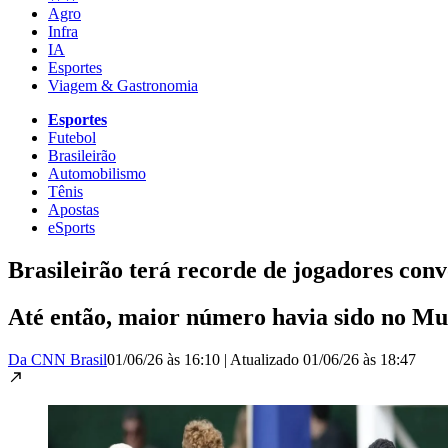
Agro
Infra
IA
Esportes
Viagem & Gastronomia
Esportes
Futebol
Brasileirão
Automobilismo
Tênis
Apostas
eSports
Brasileirão terá recorde de jogadores co
Até então, maior número havia sido no Mu
Da CNN Brasil
01/06/26 às 16:10
|
Atualizado
01/06/26 às 18:47