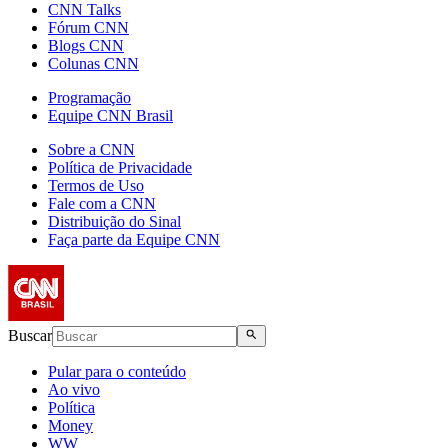
CNN Talks
Fórum CNN
Blogs CNN
Colunas CNN
Programação
Equipe CNN Brasil
Sobre a CNN
Política de Privacidade
Termos de Uso
Fale com a CNN
Distribuição do Sinal
Faça parte da Equipe CNN
Buscar
Pular para o conteúdo
Ao vivo
Política
Money
WW