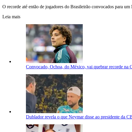
O recorde até então de jogadores do Brasileirão convocados para um
Leia mais
Convocado, Ochoa, do México, vai quebrar recorde na
Dublador revela o que Neymar disse ao presidente da CB