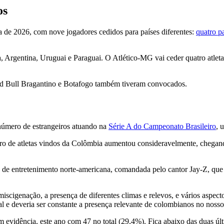
os
 de 2026, com nove jogadores cedidos para países diferentes:
quatro pa
Argentina, Uruguai e Paraguai. O Atlético-MG vai ceder quatro atletas
Red Bull Bragantino e Botafogo também tiveram convocados.
número de estrangeiros atuando na
Série A do Campeonato Brasileiro
, 
o de atletas vindos da Colômbia aumentou consideravelmente, chegando 
de entretenimento norte-americana, comandada pelo cantor Jay-Z, que ge
iscigenação, a presença de diferentes climas e relevos, e vários aspec
ral e deveria ser constante a presença relevante de colombianos no nos
 evidência, este ano com 47 no total (29,4%). Fica abaixo das duas 