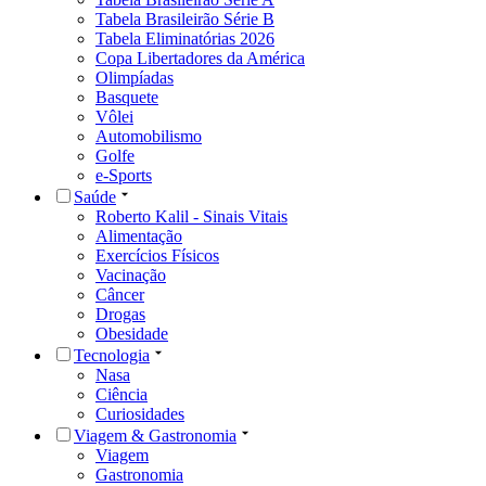
Tabela Brasileirão Série B
Tabela Eliminatórias 2026
Copa Libertadores da América
Olimpíadas
Basquete
Vôlei
Automobilismo
Golfe
e-Sports
Saúde
Roberto Kalil - Sinais Vitais
Alimentação
Exercícios Físicos
Vacinação
Câncer
Drogas
Obesidade
Tecnologia
Nasa
Ciência
Curiosidades
Viagem & Gastronomia
Viagem
Gastronomia