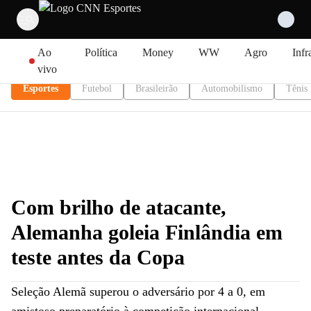
Pular para o conteúdo
Ao
Política
Money
WW
Agro
Infr
vivo
Esportes
Futebol
Brasileirão
Automobilismo
Tênis
Com brilho de atacante,
Alemanha goleia Finlândia em
teste antes da Copa
Seleção Alemã superou o adversário por 4 a 0, em