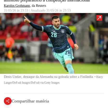
amistoso preparatório à competição internacional
Karolos Grohmann
, da Reuters
31/05/26 às 23:53
|
Atualizado
31/05/26 às 23:53
Denis Undav, destaque da Alemanha na goleada sobre a Finlândia
•
Harry
Langer/DeFodi Images/DeFodi via Getty Images
Compartilhar matéria