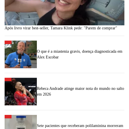
Após livro virar best-seller, Tamara Klink pede: "Parem de comprar"
O que é a miastenia gravis, doença diagnosticada em
Alex Escobar
Rebeca Andrade atinge maior nota do mundo no salto
em 2026
Sete pacientes que receberam polilaminina morreram