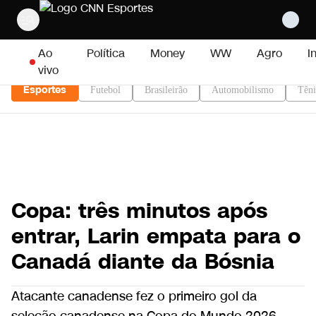
Pular para o conteúdo
Ao
Política
Money
WW
Agro
I
vivo
Esportes
Futebol
Brasileirão
Automobilismo
Têni
Copa: três minutos após
entrar, Larin empata para o
Canadá diante da Bósnia
Atacante canadense fez o primeiro gol da