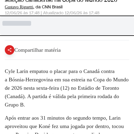
seleção canadense na Copa do Mundo 2026
, da CNN Brasil
Gustavo Riguetti
12/06/26 às 17:48
|
Atualizado
12/06/26 às 17:48
Compartilhar matéria
Cyle Larin empatou o placar para o
Canadá
contra
a
Bósnia-Herzegovina
em sua estreia na Copa do Mundo
de 2026 nesta sexta-feira (12) no Estádio de Toronto
(Canadá). A partida é válida pela primeira rodada do
Grupo B.
Após entrar aos 31 minutos do segundo tempo, Larin
aproveitou que Koné fez uma jogada por dentro, tocou