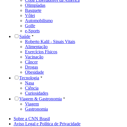
Copa Libertadores da América
Olimpíadas
Basquete
Vôlei
Automobilismo
Golfe
e-Sports
Saúde
Roberto Kalil - Sinais Vitais
Alimentação
Exercícios Físicos
Vacinação
Câncer
Drogas
Obesidade
Tecnologia
Nasa
Ciência
Curiosidades
Viagem & Gastronomia
Viagem
Gastronomia
Sobre a CNN Brasil
Aviso Legal e Política de Privacidade