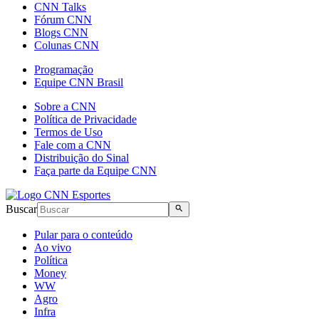
CNN Talks
Fórum CNN
Blogs CNN
Colunas CNN
Programação
Equipe CNN Brasil
Sobre a CNN
Política de Privacidade
Termos de Uso
Fale com a CNN
Distribuição do Sinal
Faça parte da Equipe CNN
Buscar
Pular para o conteúdo
Ao vivo
Política
Money
WW
Agro
Infra