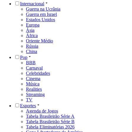
Internacional
Guerra na Ucrânia
Guerra em Israel
Estados Unidos
Europa
Ásia
África
Oriente Médio
Rússia
China
Pop
BBB
Carnaval
Celebridades
Cinema
Música
Realities
Streaming
TV
Esportes
Agenda de Jogos
Tabela Brasileirão Série A
Tabela Brasileirão Série B
Tabela Eliminatórias 2026