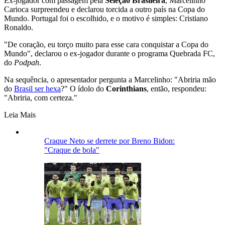
Ex-jogador com passagem pela
Seleção Brasileira
, Marcelinho
Carioca surpreendeu e declarou torcida a outro país na Copa do
Mundo. Portugal foi o escolhido, e o motivo é simples: Cristiano
Ronaldo.
"De coração, eu torço muito para esse cara conquistar a Copa do
Mundo", declarou o ex-jogador durante o programa Quebrada FC,
do
Podpah
.
Na sequência, o apresentador pergunta a Marcelinho: "Abriria mão
do
Brasil ser hexa
?" O ídolo do
Corinthians
, então, respondeu:
"Abriria, com certeza."
Leia Mais
Craque Neto se derrete por Breno Bidon:
"Craque de bola"