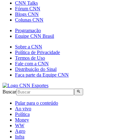
CNN Talks
Fórum CNN
Blogs CNN
Colunas CNN
Programação
Equipe CNN Brasil
Sobre a CNN
Política de Privacidade
Termos de Uso
Fale com a CNN
Distribuição do Sinal
Faça parte da Equipe CNN
Buscar
Pular para o conteúdo
Ao vivo
Política
Money
WW
Agro
Infra