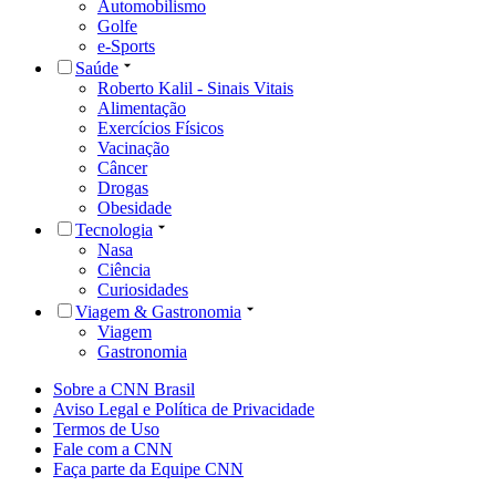
Automobilismo
Golfe
e-Sports
Saúde
Roberto Kalil - Sinais Vitais
Alimentação
Exercícios Físicos
Vacinação
Câncer
Drogas
Obesidade
Tecnologia
Nasa
Ciência
Curiosidades
Viagem & Gastronomia
Viagem
Gastronomia
Sobre a CNN Brasil
Aviso Legal e Política de Privacidade
Termos de Uso
Fale com a CNN
Faça parte da Equipe CNN