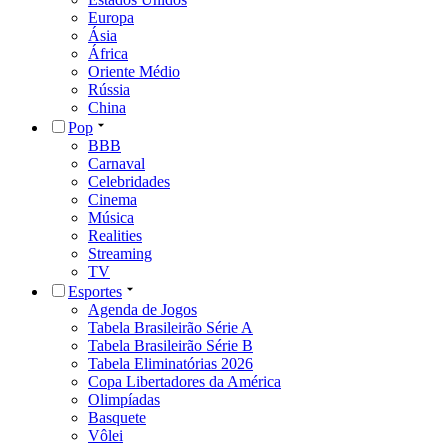
Europa
Ásia
África
Oriente Médio
Rússia
China
Pop
BBB
Carnaval
Celebridades
Cinema
Música
Realities
Streaming
TV
Esportes
Agenda de Jogos
Tabela Brasileirão Série A
Tabela Brasileirão Série B
Tabela Eliminatórias 2026
Copa Libertadores da América
Olimpíadas
Basquete
Vôlei