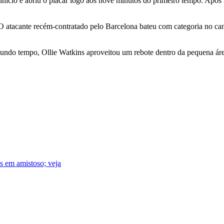
ício e abriu o placar logo aos nove minutos do primeiro tempo. Após r
 atacante recém-contratado pelo Barcelona bateu com categoria no cant
 segundo tempo, Ollie Watkins aproveitou um rebote dentro da pequena á
s em amistoso; veja