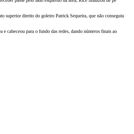
eceber passe pelo lado esquerdo da área, Rice finalizou de pé
o superior direito do goleiro Patrick Sequeira, que não conseguiu
rea e cabeceou para o fundo das redes, dando números finais ao