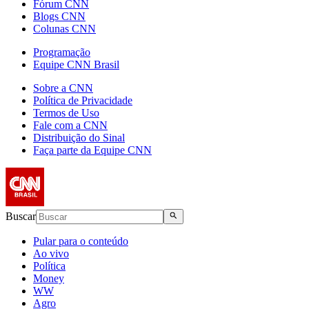
Fórum CNN
Blogs CNN
Colunas CNN
Programação
Equipe CNN Brasil
Sobre a CNN
Política de Privacidade
Termos de Uso
Fale com a CNN
Distribuição do Sinal
Faça parte da Equipe CNN
Buscar
Pular para o conteúdo
Ao vivo
Política
Money
WW
Agro