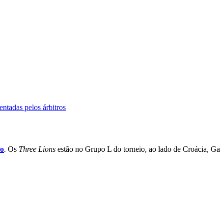
ntadas pelos árbitros
o
. Os
Three Lions
estão no Grupo L do torneio, ao lado de Croácia, Gan