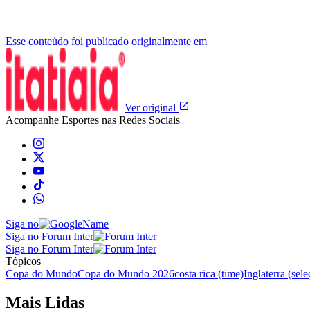
Esse conteúdo foi publicado originalmente em
Ver original
Acompanhe
Esportes
nas Redes Sociais
Siga no
Siga no Forum Inter
Siga no Forum Inter
Tópicos
Copa do Mundo
Copa do Mundo 2026
costa rica (time)
Inglaterra (sele
Mais Lidas