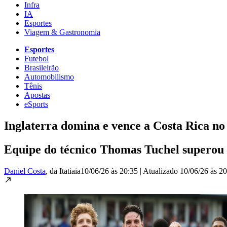
Infra
IA
Esportes
Viagem & Gastronomia
Esportes
Futebol
Brasileirão
Automobilismo
Tênis
Apostas
eSports
Inglaterra domina e vence a Costa Rica no
Equipe do técnico Thomas Tuchel superou o
Daniel Costa
, da Itatiaia
10/06/26 às 20:35
|
Atualizado
10/06/26 às 2