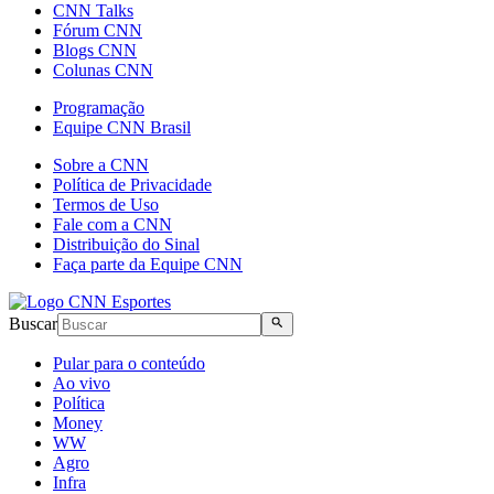
CNN Talks
Fórum CNN
Blogs CNN
Colunas CNN
Programação
Equipe CNN Brasil
Sobre a CNN
Política de Privacidade
Termos de Uso
Fale com a CNN
Distribuição do Sinal
Faça parte da Equipe CNN
Buscar
Pular para o conteúdo
Ao vivo
Política
Money
WW
Agro
Infra