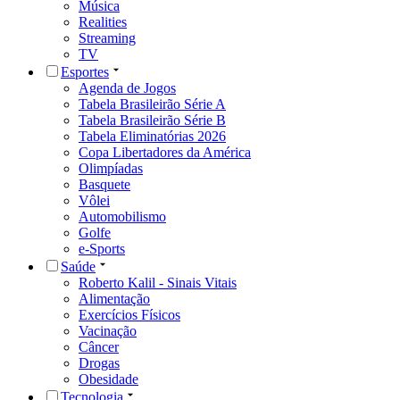
Música
Realities
Streaming
TV
Esportes
Agenda de Jogos
Tabela Brasileirão Série A
Tabela Brasileirão Série B
Tabela Eliminatórias 2026
Copa Libertadores da América
Olimpíadas
Basquete
Vôlei
Automobilismo
Golfe
e-Sports
Saúde
Roberto Kalil - Sinais Vitais
Alimentação
Exercícios Físicos
Vacinação
Câncer
Drogas
Obesidade
Tecnologia