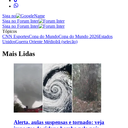
Siga no
Siga no Forum Inter
Siga no Forum Inter
Tópicos
CNN Esportes
Copa do Mundo
Copa do Mundo 2026
Estados
Unidos
Guerra Oriente Médio
Irã (seleção)
Mais Lidas
Alerta, aulas suspensas e tornado: veja