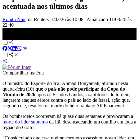
acentuada nos últimos dias
Rohith Nair
, da Reuters
11/03/26 às 10:08
|
Atualizado
11/03/26 às
22:40
Ministro do Esporte afirma que Irã não pode participar da Copa do
Mundo | CNN PRIME TIME
Compartilhar matéria
O ministro do Esporte do
Irã
, Ahmad Donyamali, afirmou nesta
quarta-feira (10)
que o país não pode participar da Copa do
Mundo de 2026
após os Estados Unidos, coanfitriões do torneio,
lançarem ataques aéreos contra o país ao lado de Israel, ação que,
segundo ele, resultou na morte do líder iraniano Ali Khamenei.
Os bombardeios ocorreram há quase duas semanas e provocaram a
morte do líder supremo
da Irã, desencadeando um conflito em toda a
região do Golfo.
“Considerando que esse regime corrupto assassinou nosso líder, em