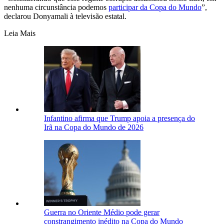
nenhuma circunstância podemos
participar da Copa do Mundo
”,
declarou Donyamali à televisão estatal.
Leia Mais
Infantino afirma que Trump apoia a presença do
Irã na Copa do Mundo de 2026
Guerra no Oriente Médio pode gerar
constrangimento inédito na Copa do Mundo