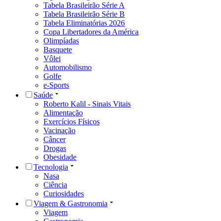
Tabela Brasileirão Série A
Tabela Brasileirão Série B
Tabela Eliminatórias 2026
Copa Libertadores da América
Olimpíadas
Basquete
Vôlei
Automobilismo
Golfe
e-Sports
Saúde
Roberto Kalil - Sinais Vitais
Alimentação
Exercícios Físicos
Vacinação
Câncer
Drogas
Obesidade
Tecnologia
Nasa
Ciência
Curiosidades
Viagem & Gastronomia
Viagem