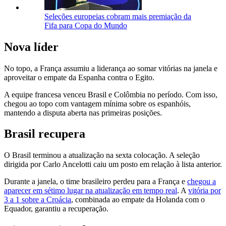
Seleções europeias cobram mais premiação da
Fifa para Copa do Mundo
Nova líder
No topo, a França assumiu a liderança ao somar vitórias na janela e
aproveitar o empate da Espanha contra o Egito.
A equipe francesa venceu Brasil e Colômbia no período. Com isso,
chegou ao topo com vantagem mínima sobre os espanhóis,
mantendo a disputa aberta nas primeiras posições.
Brasil recupera
O Brasil terminou a atualização na sexta colocação. A seleção
dirigida por Carlo Ancelotti caiu um posto em relação à lista anterior.
Durante a janela, o time brasileiro perdeu para a França e
chegou a
aparecer em sétimo lugar na atualização em tempo real
. A
vitória por
3 a 1 sobre a Croácia
, combinada ao empate da Holanda com o
Equador, garantiu a recuperação.