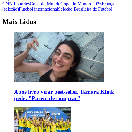
CNN Esportes
Copa do Mundo
Copa do Mundo 2026
França
(seleção)
Futebol internacional
Seleção Brasileira de Futebol
Mais Lidas
Após livro virar best-seller, Tamara Klink
pede: "Parem de comprar"