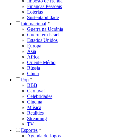
Imposto de Renda
Finanças Pessoais
Loterias
Sustentabilidade
Internacional
Guerra na Ucrânia
Guerra em Israel
Estados Unidos
Europa
Ásia
África
Oriente Médio
Rússia
China
Pop
BBB
Carnaval
Celebridades
Cinema
Música
Realities
Streaming
TV
Esportes
Agenda de Jogos