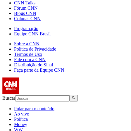
CNN Talks
Fórum CNN
Blogs CNN
Colunas CNN
Programação
Equipe CNN Brasil
Sobre a CNN
Política de Privacidade
Termos de Uso
Fale com a CNN
Distribuição do Sinal
Faça parte da Equipe CNN
Buscar
Pular para o conteúdo
Ao vivo
Política
Money
WW