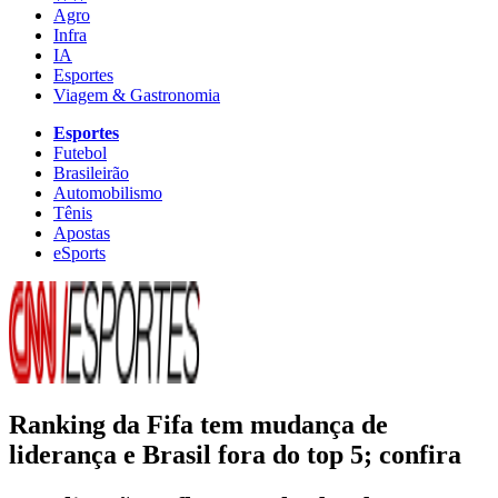
Agro
Infra
IA
Esportes
Viagem & Gastronomia
Esportes
Futebol
Brasileirão
Automobilismo
Tênis
Apostas
eSports
Ranking da Fifa tem mudança de
liderança e Brasil fora do top 5; confira