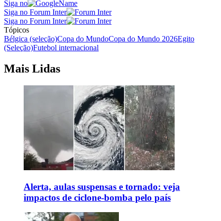
Siga no
Siga no Forum Inter
Siga no Forum Inter
Tópicos
Bélgica (seleção)
Copa do Mundo
Copa do Mundo 2026
Egito
(Seleção)
Futebol internacional
Mais Lidas
Alerta, aulas suspensas e tornado: veja
impactos de ciclone-bomba pelo país