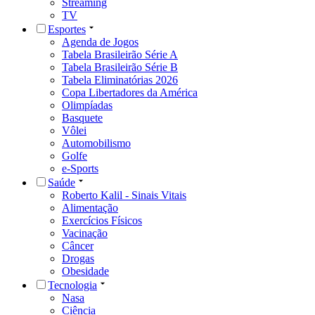
Streaming
TV
Esportes
Agenda de Jogos
Tabela Brasileirão Série A
Tabela Brasileirão Série B
Tabela Eliminatórias 2026
Copa Libertadores da América
Olimpíadas
Basquete
Vôlei
Automobilismo
Golfe
e-Sports
Saúde
Roberto Kalil - Sinais Vitais
Alimentação
Exercícios Físicos
Vacinação
Câncer
Drogas
Obesidade
Tecnologia
Nasa
Ciência