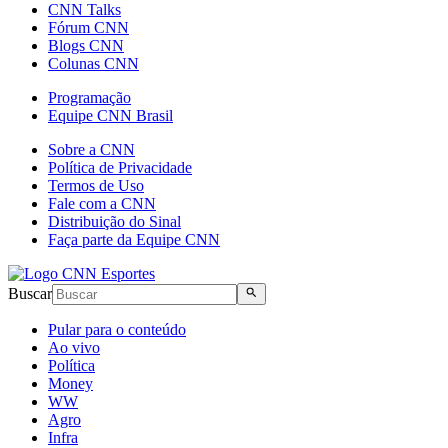
CNN Talks
Fórum CNN
Blogs CNN
Colunas CNN
Programação
Equipe CNN Brasil
Sobre a CNN
Política de Privacidade
Termos de Uso
Fale com a CNN
Distribuição do Sinal
Faça parte da Equipe CNN
Buscar
Pular para o conteúdo
Ao vivo
Política
Money
WW
Agro
Infra