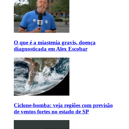
O que é a miastenia gravis, doença
diagnosticada em Alex Escobar
Ciclone-bomba: veja regiões com previsão
de ventos fortes no estado de SP