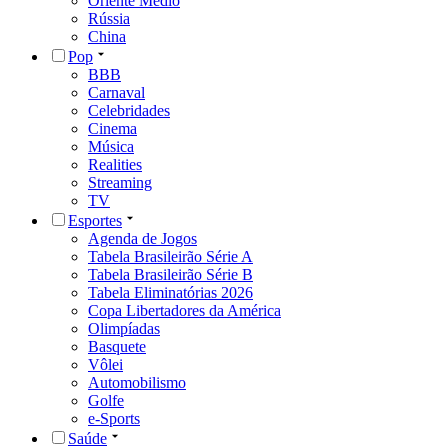
Oriente Médio
Rússia
China
Pop
BBB
Carnaval
Celebridades
Cinema
Música
Realities
Streaming
TV
Esportes
Agenda de Jogos
Tabela Brasileirão Série A
Tabela Brasileirão Série B
Tabela Eliminatórias 2026
Copa Libertadores da América
Olimpíadas
Basquete
Vôlei
Automobilismo
Golfe
e-Sports
Saúde