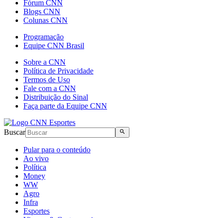
Fórum CNN
Blogs CNN
Colunas CNN
Programação
Equipe CNN Brasil
Sobre a CNN
Política de Privacidade
Termos de Uso
Fale com a CNN
Distribuição do Sinal
Faça parte da Equipe CNN
Buscar
Pular para o conteúdo
Ao vivo
Política
Money
WW
Agro
Infra
Esportes