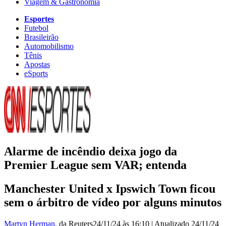
Viagem & Gastronomia
Esportes
Futebol
Brasileirão
Automobilismo
Tênis
Apostas
eSports
Alarme de incêndio deixa jogo da
Premier League sem VAR; entenda
Manchester United x Ipswich Town ficou
sem o árbitro de vídeo por alguns minutos
Martyn Herman
, da Reuters
24/11/24 às 16:10
|
Atualizado
24/11/24