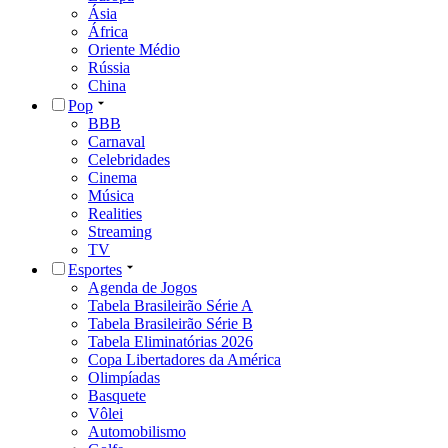
Ásia
África
Oriente Médio
Rússia
China
Pop
BBB
Carnaval
Celebridades
Cinema
Música
Realities
Streaming
TV
Esportes
Agenda de Jogos
Tabela Brasileirão Série A
Tabela Brasileirão Série B
Tabela Eliminatórias 2026
Copa Libertadores da América
Olimpíadas
Basquete
Vôlei
Automobilismo