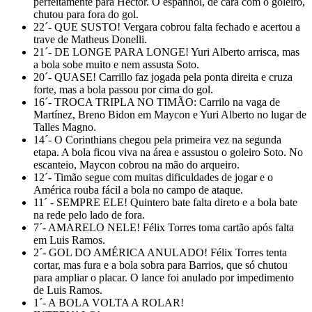
perfeitamente para Héctor. O espanhol, de cara com o goleiro,
chutou para fora do gol.
22´- QUE SUSTO! Vergara cobrou falta fechado e acertou a
trave de Matheus Donelli.
21´- DE LONGE PARA LONGE! Yuri Alberto arrisca, mas
a bola sobe muito e nem assusta Soto.
20´- QUASE! Carrillo faz jogada pela ponta direita e cruza
forte, mas a bola passou por cima do gol.
16´- TROCA TRIPLA NO TIMÃO: Carrilo na vaga de
Martínez, Breno Bidon em Maycon e Yuri Alberto no lugar de
Talles Magno.
14´- O Corinthians chegou pela primeira vez na segunda
etapa. A bola ficou viva na área e assustou o goleiro Soto. No
escanteio, Maycon cobrou na mão do arqueiro.
12´- Timão segue com muitas dificuldades de jogar e o
América rouba fácil a bola no campo de ataque.
11´ - SEMPRE ELE! Quintero bate falta direto e a bola bate
na rede pelo lado de fora.
7´- AMARELO NELE! Félix Torres toma cartão após falta
em Luis Ramos.
2´- GOL DO AMÉRICA ANULADO! Félix Torres tenta
cortar, mas fura e a bola sobra para Barrios, que só chutou
para ampliar o placar. O lance foi anulado por impedimento
de Luis Ramos.
1´- A BOLA VOLTA A ROLAR!