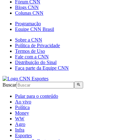
Fórum CNN
Blogs CNN
Colunas CNN
Programação
Equipe CNN Brasil
Sobre a CNN
Política de Privacidade
Termos de Uso
Fale com a CNN
Distribuição do Sinal
Faça parte da Equipe CNN
Buscar
Pular para o conteúdo
Ao vivo
Política
Money
WW
Agro
Infra
Esportes