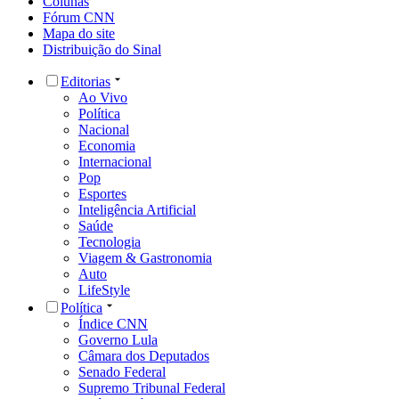
Colunas
Fórum CNN
Mapa do site
Distribuição do Sinal
Editorias
Ao Vivo
Política
Nacional
Economia
Internacional
Pop
Esportes
Inteligência Artificial
Saúde
Tecnologia
Viagem & Gastronomia
Auto
LifeStyle
Política
Índice CNN
Governo Lula
Câmara dos Deputados
Senado Federal
Supremo Tribunal Federal