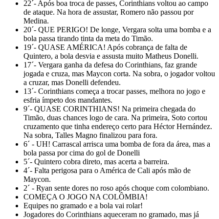
22´- Após boa troca de passes, Corinthians voltou ao campo
de ataque. Na hora de assustar, Romero não passou por
Medina.
20´- QUE PERIGO! De longe, Vergara solta uma bomba e a
bola passa tirando tinta da meta do Timão.
19´- QUASE AMÉRICA! Após cobrança de falta de
Quintero, a bola desvia e assusta muito Matheus Donelli.
17´- Vergara ganha da defesa do Corinthians, faz grande
jogada e cruza, mas Maycon corta. Na sobra, o jogador voltou
a cruzar, mas Donelli defendeu.
13´- Corinthians começa a trocar passes, melhora no jogo e
esfria ímpeto dos mandantes.
9´- QUASE CORINTHIANS! Na primeira chegada do
Timão, duas chances logo de cara. Na primeira, Soto cortou
cruzamento que tinha endereço certo para Héctor Hernández.
Na sobra, Talles Magno finalizou para fora.
6´ - UH! Carrascal arrisca uma bomba de fora da área, mas a
bola passa por cima do gol de Donelli
5´- Quintero cobra direto, mas acerta a barreira.
4´- Falta perigosa para o América de Cali após mão de
Maycon.
2´ - Ryan sente dores no roso após choque com colombiano.
COMEÇA O JOGO NA COLÔMBIA!
Equipes no gramado e a bola vai rolar!
Jogadores do Corinthians aqueceram no gramado, mas já