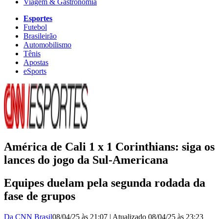
Viagem & Gastronomia
Esportes
Futebol
Brasileirão
Automobilismo
Tênis
Apostas
eSports
América de Cali 1 x 1 Corinthians: siga os
lances do jogo da Sul-Americana
Equipes duelam pela segunda rodada da
fase de grupos
Da CNN Brasil
08/04/25 às 21:07
|
Atualizado
08/04/25 às 23:23