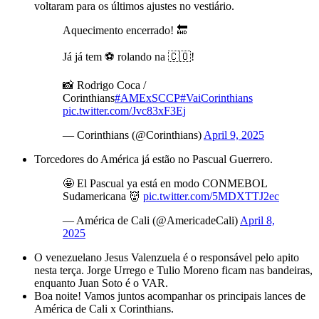
voltaram para os últimos ajustes no vestiário.
Aquecimento encerrado! 🔚
Já já tem ⚽️ rolando na 🇨🇴!
📸 Rodrigo Coca /
Corinthians
#AMExSCCP
#VaiCorinthians
pic.twitter.com/Jvc83xF3Ej
— Corinthians (@Corinthians)
April 9, 2025
Torcedores do América já estão no Pascual Guerrero.
🤩 El Pascual ya está en modo CONMEBOL
Sudamericana 👹
pic.twitter.com/5MDXTTJ2ec
— América de Cali (@AmericadeCali)
April 8,
2025
O venezuelano Jesus Valenzuela é o responsável pelo apito
nesta terça. Jorge Urrego e Tulio Moreno ficam nas bandeiras,
enquanto Juan Soto é o VAR.
Boa noite! Vamos juntos acompanhar os principais lances de
América de Cali x Corinthians.