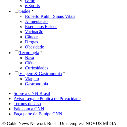
Golfe
e-Sports
Saúde
Roberto Kalil - Sinais Vitais
Alimentação
Exercícios Físicos
Vacinação
Câncer
Drogas
Obesidade
Tecnologia
Nasa
Ciência
Curiosidades
Viagem & Gastronomia
Viagem
Gastronomia
Sobre a CNN Brasil
Aviso Legal e Política de Privacidade
Termos de Uso
Fale com a CNN
Faça parte da Equipe CNN
© Cable News Network Brasil. Uma empresa NOVUS MÍDIA.