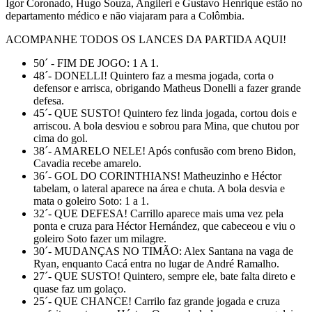
Igor Coronado, Hugo Souza, Angileri e Gustavo Henrique estão no
departamento médico e não viajaram para a Colômbia.
ACOMPANHE TODOS OS LANCES DA PARTIDA AQUI!
50´ - FIM DE JOGO: 1 A 1.
48´- DONELLI! Quintero faz a mesma jogada, corta o
defensor e arrisca, obrigando Matheus Donelli a fazer grande
defesa.
45´- QUE SUSTO! Quintero fez linda jogada, cortou dois e
arriscou. A bola desviou e sobrou para Mina, que chutou por
cima do gol.
38´- AMARELO NELE! Após confusão com breno Bidon,
Cavadia recebe amarelo.
36´- GOL DO CORINTHIANS! Matheuzinho e Héctor
tabelam, o lateral aparece na área e chuta. A bola desvia e
mata o goleiro Soto: 1 a 1.
32´- QUE DEFESA! Carrillo aparece mais uma vez pela
ponta e cruza para Héctor Hernández, que cabeceou e viu o
goleiro Soto fazer um milagre.
30´- MUDANÇAS NO TIMÃO: Alex Santana na vaga de
Ryan, enquanto Cacá entra no lugar de André Ramalho.
27´- QUE SUSTO! Quintero, sempre ele, bate falta direto e
quase faz um golaço.
25´- QUE CHANCE! Carrilo faz grande jogada e cruza