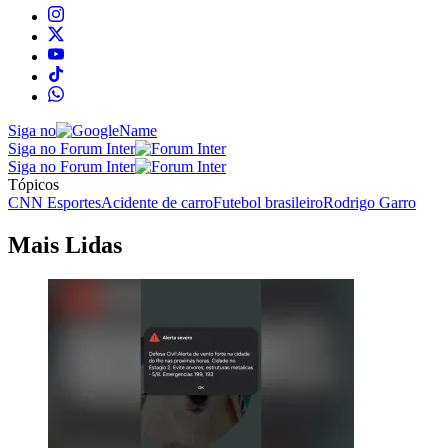
Siga no
Siga no Forum Inter
Siga no Forum Inter
Tópicos
CNN Esportes
Acidente de carro
Futebol brasileiro
Rodrigo Garro
Mais Lidas