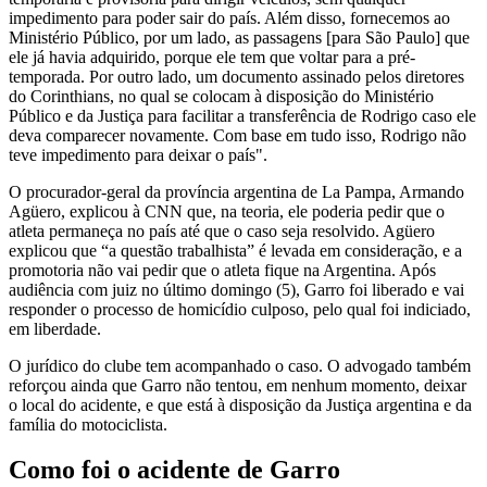
impedimento para poder sair do país. Além disso, fornecemos ao
Ministério Público, por um lado, as passagens [para São Paulo] que
ele já havia adquirido, porque ele tem que voltar para a pré-
temporada. Por outro lado, um documento assinado pelos diretores
do Corinthians, no qual se colocam à disposição do Ministério
Público e da Justiça para facilitar a transferência de Rodrigo caso ele
deva comparecer novamente. Com base em tudo isso, Rodrigo não
teve impedimento para deixar o país".
O procurador-geral da província argentina de La Pampa, Armando
Agüero, explicou à CNN que, na teoria, ele poderia pedir que o
atleta permaneça no país até que o caso seja resolvido. Agüero
explicou que “a questão trabalhista” é levada em consideração, e a
promotoria não vai pedir que o atleta fique na Argentina. Após
audiência com juiz no último domingo (5), Garro foi liberado e vai
responder o processo de homicídio culposo, pelo qual foi indiciado,
em liberdade.
O jurídico do clube tem acompanhado o caso. O advogado também
reforçou ainda que Garro não tentou, em nenhum momento, deixar
o local do acidente, e que está à disposição da Justiça argentina e da
família do motociclista.
Como foi o acidente de Garro