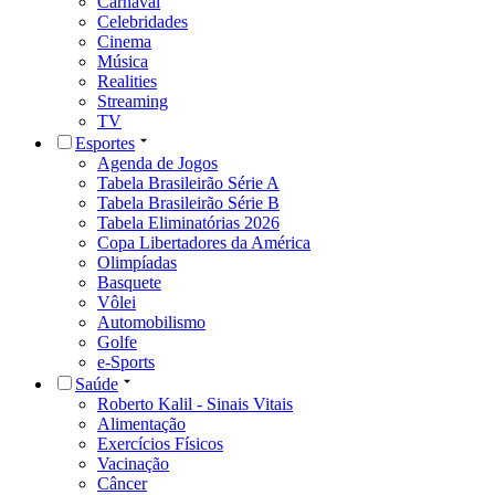
Carnaval
Celebridades
Cinema
Música
Realities
Streaming
TV
Esportes
Agenda de Jogos
Tabela Brasileirão Série A
Tabela Brasileirão Série B
Tabela Eliminatórias 2026
Copa Libertadores da América
Olimpíadas
Basquete
Vôlei
Automobilismo
Golfe
e-Sports
Saúde
Roberto Kalil - Sinais Vitais
Alimentação
Exercícios Físicos
Vacinação
Câncer