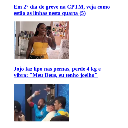
Em 2° dia de greve na CPTM, veja como
estão as linhas nesta quarta (5)
Jojo faz lipo nas pernas, perde 4 kg e
vibra: "Meu Deus, eu tenho joelho"