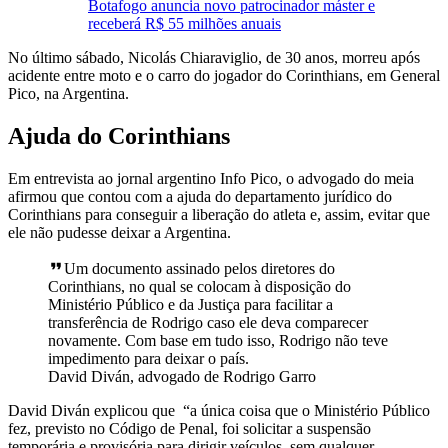
Botafogo anuncia novo patrocinador máster e
receberá R$ 55 milhões anuais
No último sábado, Nicolás Chiaraviglio, de 30 anos, morreu após
acidente entre moto e o carro do jogador do Corinthians, em General
Pico, na Argentina.
Ajuda do Corinthians
Em entrevista ao jornal argentino Info Pico, o advogado do meia
afirmou que contou com a ajuda do departamento jurídico do
Corinthians para conseguir a liberação do atleta e, assim, evitar que
ele não pudesse deixar a Argentina.
Um documento assinado pelos diretores do
Corinthians, no qual se colocam à disposição do
Ministério Público e da Justiça para facilitar a
transferência de Rodrigo caso ele deva comparecer
novamente. Com base em tudo isso, Rodrigo não teve
impedimento para deixar o país.
David Diván, advogado de Rodrigo Garro
David Diván explicou que “a única coisa que o Ministério Público
fez, previsto no Código de Penal, foi solicitar a suspensão
temporária e provisória para dirigir veículos, sem qualquer