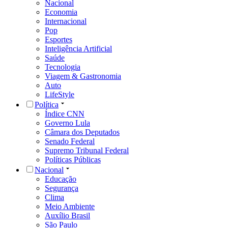
Nacional
Economia
Internacional
Pop
Esportes
Inteligência Artificial
Saúde
Tecnologia
Viagem & Gastronomia
Auto
LifeStyle
Política
Índice CNN
Governo Lula
Câmara dos Deputados
Senado Federal
Supremo Tribunal Federal
Políticas Públicas
Nacional
Educação
Segurança
Clima
Meio Ambiente
Auxílio Brasil
São Paulo