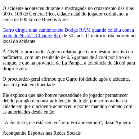
O acidente aconteceu durante a madrugada no cruzamento das ruas
300 e 108 de General Pico, cidade natal do jogador corintiano, a
cerca de 600 km de Buenos Aires.
Garro dirigia uma caminhonete Dodge RAM quando colidiu com a
moto de Nicolás Chiaraviglio
, de 30 anos. O motociclista morreu no
local do acidente.
À CNN, o procurador Agüero relatou que Garro testou positivo no
bafômetro, com um resultado de 0,5 gramas de álcool por litro de
sangue, e que na província de La Pampa, a tolerância de álcool para
dirigir é zero.
O procurador-geral afirmou que Garro foi detido após o acidente,
mas foi posto em liberdade.
Ele explicou que não houve necessidade do jogador permanecer
detido por não demonstrar intenção de fugir, por ser morador da
cidade em que o acidente aconteceu e por ter mantido contato com
as autoridades desde então.
“Além disso, ele está sem veículo. Foi apreendido”, disse Agüero.
Acompanhe
Esportes
nas Redes Sociais