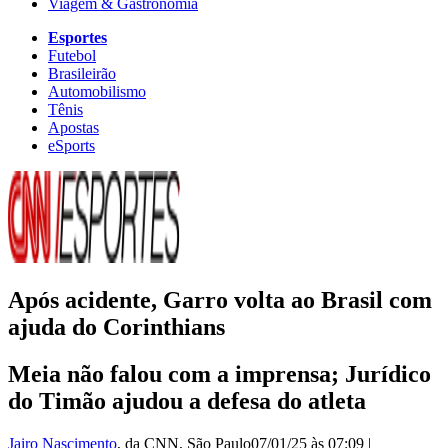
Viagem & Gastronomia
Esportes
Futebol
Brasileirão
Automobilismo
Tênis
Apostas
eSports
Após acidente, Garro volta ao Brasil com
ajuda do Corinthians
Meia não falou com a imprensa; Jurídico
do Timão ajudou a defesa do atleta
Jairo Nascimento
, da CNN
, São Paulo
07/01/25 às 07:09
|