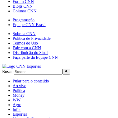
Fórum CNN
Blogs CNN
Colunas CNN
Programação
Equipe CNN Brasil
Sobre a CNN
Política de Privacidade
Termos de Uso
Fale com a CNN
Distribuição do Sinal
Faça parte da Equipe CNN
Buscar
Pular para o conteúdo
Ao vivo
Política
Money
WW
Agro
Infra
Esportes