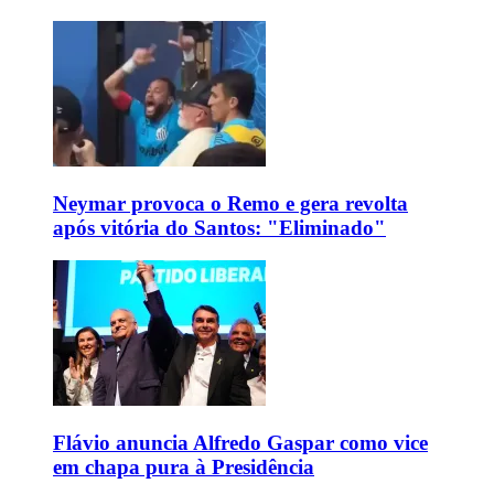
Neymar provoca o Remo e gera revolta
após vitória do Santos: "Eliminado"
Flávio anuncia Alfredo Gaspar como vice
em chapa pura à Presidência