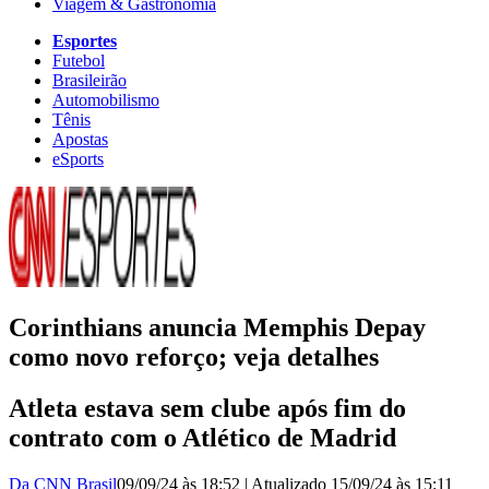
Viagem & Gastronomia
Esportes
Futebol
Brasileirão
Automobilismo
Tênis
Apostas
eSports
Corinthians anuncia Memphis Depay
como novo reforço; veja detalhes
Atleta estava sem clube após fim do
contrato com o Atlético de Madrid
Da CNN Brasil
09/09/24 às 18:52
|
Atualizado
15/09/24 às 15:11