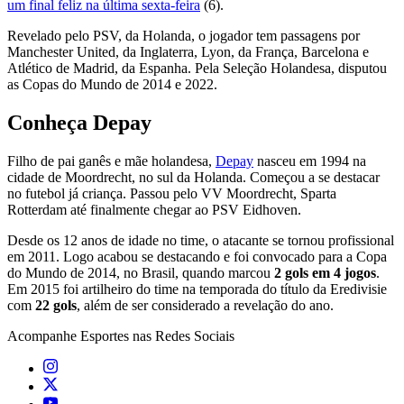
um final feliz na última sexta-feira
(6).
Revelado pelo PSV, da Holanda, o jogador tem passagens por
Manchester United, da Inglaterra, Lyon, da França, Barcelona e
Atlético de Madrid, da Espanha. Pela Seleção Holandesa, disputou
as Copas do Mundo de 2014 e 2022.
Conheça Depay
Filho de pai ganês e mãe holandesa,
Depay
nasceu em 1994 na
cidade de Moordrecht, no sul da Holanda. Começou a se destacar
no futebol já criança. Passou pelo VV Moordrecht, Sparta
Rotterdam até finalmente chegar ao PSV Eidhoven.
Desde os 12 anos de idade no time, o atacante se tornou profissional
em 2011. Logo acabou se destacando e foi convocado para a Copa
do Mundo de 2014, no Brasil, quando marcou
2 gols em 4 jogos
.
Em 2015 foi artilheiro do time na temporada do título da Eredivisie
com
22 gols
, além de ser considerado a revelação do ano.
Acompanhe
Esportes
nas Redes Sociais