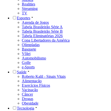
Realities
Streaming
TV
Esportes
Agenda de Jogos
Tabela Brasileirão Série A
Tabela Brasileirão Série B
Tabela Eliminatórias 2026
Copa Libertadores da América
Olimpíadas
Basquete
Vôlei
Automobilismo
Golfe
e-Sports
Saúde
Roberto Kalil - Sinais Vitais
Alimentação
Exercícios Físicos
Vacinação
Câncer
Drogas
Obesidade
Tecnologia