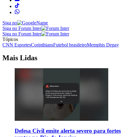
Siga no
Siga no Forum Inter
Siga no Forum Inter
Tópicos
CNN Esportes
Corinthians
Futebol brasileiro
Memphis Depay
Mais Lidas
Defesa Civil emite alerta severo para fortes