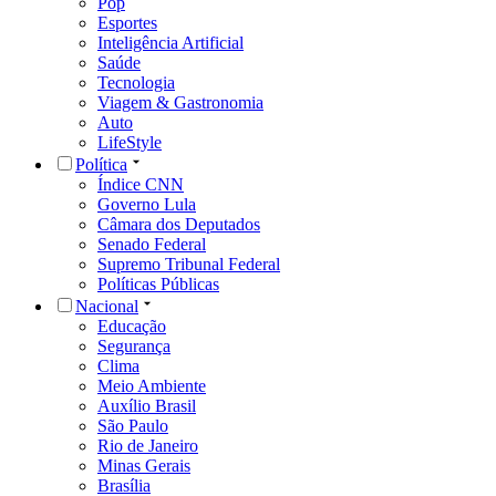
Pop
Esportes
Inteligência Artificial
Saúde
Tecnologia
Viagem & Gastronomia
Auto
LifeStyle
Política
Índice CNN
Governo Lula
Câmara dos Deputados
Senado Federal
Supremo Tribunal Federal
Políticas Públicas
Nacional
Educação
Segurança
Clima
Meio Ambiente
Auxílio Brasil
São Paulo
Rio de Janeiro
Minas Gerais
Brasília