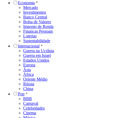
Economia
Mercado
Investimentos
Banco Central
Bolsa de Valores
Imposto de Renda
Finanças Pessoais
Loterias
Sustentabilidade
Internacional
Guerra na Ucrânia
Guerra em Israel
Estados Unidos
Europa
Ásia
África
Oriente Médio
Rússia
China
Pop
BBB
Carnaval
Celebridades
Cinema
Música