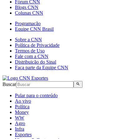
Fórum CNN
Blogs CNN
Colunas CNN
Programação
Equipe CNN Brasil
Sobre a CNN
Política de Privacidade
Termos de Uso
Fale com a CNN
Distribuição do Sinal
Faça parte da Equipe CNN
Buscar
Pular para o conteúdo
Ao vivo
Política
Money
WW
Agro
Infra
Esportes