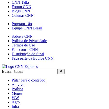
CNN Talks
Fórum CNN
Blogs CNN
Colunas CNN
Programação
Equipe CNN Brasil
Sobre a CNN
Política de Privacidade
Termos de Uso
Fale com a CNN
Distribuição do Sinal
Faça parte da Equipe CNN
Buscar
Pular para o conteúdo
Ao vivo
Política
Money
WW
Agro
Infra