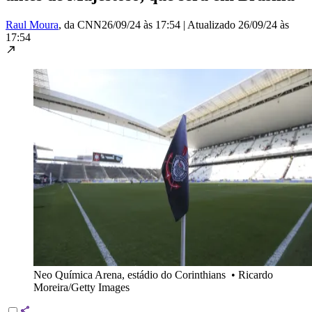
Raul Moura
, da CNN
26/09/24 às 17:54
|
Atualizado
26/09/24 às
17:54
Neo Química Arena, estádio do Corinthians
•
Ricardo
Moreira/Getty Images