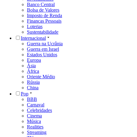
Banco Central
Bolsa de Valores
Imposto de Renda
Finanças Pessoais
Loterias
Sustentabilidade
Internacional
Guerra na Ucrânia
Guerra em Israel
Estados Unidos
Europa
Ásia
África
Oriente Médio
Rússia
China
Pop
BBB
Carnaval
Celebridades
Cinema
Música
Realities
Streaming