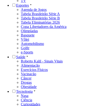
TV
Esportes
Agenda de Jogos
Tabela Brasileirão Série A
Tabela Brasileirão Série B
Tabela Eliminatórias 2026
Copa Libertadores da América
Olimpíadas
Basquete
Vôlei
Automobilismo
Golfe
e-Sports
Saúde
Roberto Kalil - Sinais Vitais
Alimentação
Exercícios Físicos
Vacinação
Câncer
Drogas
Obesidade
Tecnologia
Nasa
Ciência
Curiosidades