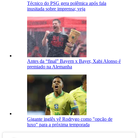
Técnico do PSG gera polêmica após fala
inusitada sobre imprensa; veja
Antes da “final” Bayern x Bayer, Xabi Alonso é
premiado na Alemanha
Gigante inglês vê Rodrygo como "opção de
luxo" para a próxima temporada