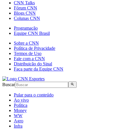
CNN Talks
Fórum CNN
Blogs CNN
Colunas CNN
Programação
Equipe CNN Brasil
Sobre a CNN
Política de Privacidade
Termos de Uso
Fale com a CNN
Distribuição do Sinal
Faça parte da Equipe CNN
Buscar
Pular para o conteúdo
Ao vivo
Política
Money
WW
Agro
Infra