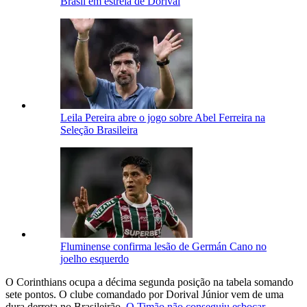
Brasil em estreia de Dorival
Leila Pereira abre o jogo sobre Abel Ferreira na
Seleção Brasileira
Fluminense confirma lesão de Germán Cano no
joelho esquerdo
O Corinthians ocupa a décima segunda posição na tabela somando
sete pontos. O clube comandado por Dorival Júnior vem de uma
dura derrota no Brasileirão.
O Timão não conseguiu esboçar