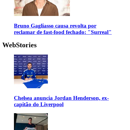
Bruno Gagliasso causa revolta por
reclamar de fast-food fechado: "Surreal"
WebStories
Chelsea anuncia Jordan Henderson, ex-
capitão do Liverpool