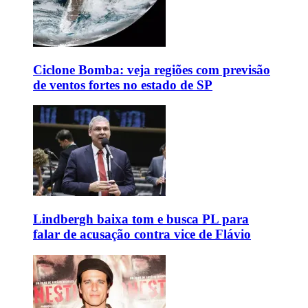
Ciclone Bomba: veja regiões com previsão
de ventos fortes no estado de SP
Lindbergh baixa tom e busca PL para
falar de acusação contra vice de Flávio