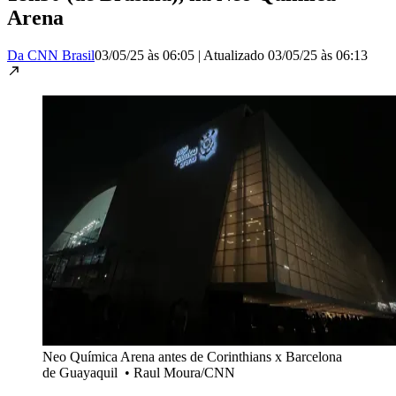
Arena
Da CNN Brasil
03/05/25 às 06:05
|
Atualizado
03/05/25 às 06:13
Neo Química Arena antes de Corinthians x Barcelona
de Guayaquil
•
Raul Moura/CNN