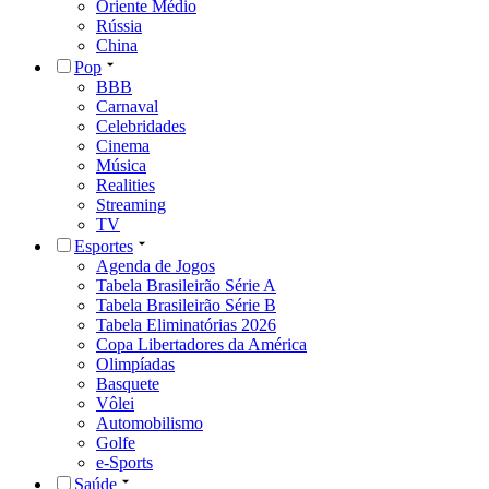
Oriente Médio
Rússia
China
Pop
BBB
Carnaval
Celebridades
Cinema
Música
Realities
Streaming
TV
Esportes
Agenda de Jogos
Tabela Brasileirão Série A
Tabela Brasileirão Série B
Tabela Eliminatórias 2026
Copa Libertadores da América
Olimpíadas
Basquete
Vôlei
Automobilismo
Golfe
e-Sports
Saúde