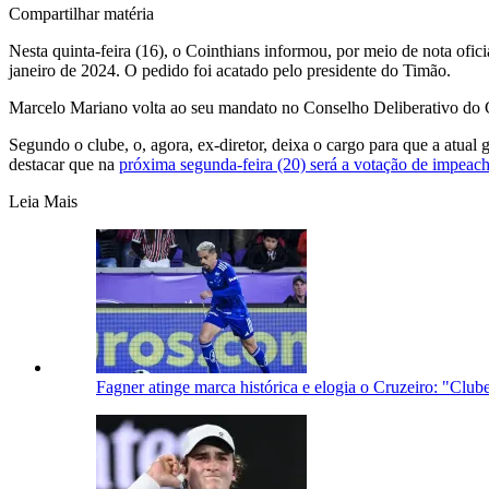
Compartilhar matéria
Nesta quinta-feira (16), o Cointhians informou, por meio de nota ofi
janeiro de 2024. O pedido foi acatado pelo presidente do Timão.
Marcelo Mariano volta ao seu mandato no Conselho Deliberativo do C
Segundo o clube, o, agora, ex-diretor, deixa o cargo para que a atual 
destacar que na
próxima segunda-feira (20) será a votação de impea
Leia Mais
Fagner atinge marca histórica e elogia o Cruzeiro: "Club