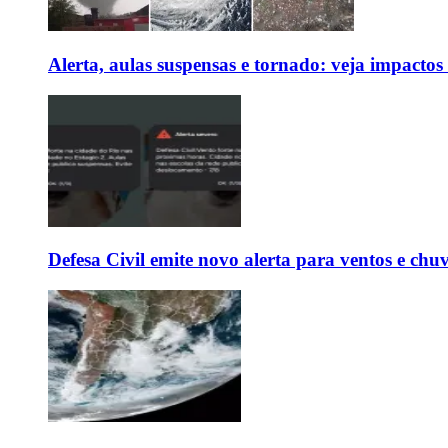
Alerta, aulas suspensas e tornado: veja impactos
Defesa Civil emite novo alerta para ventos e chu