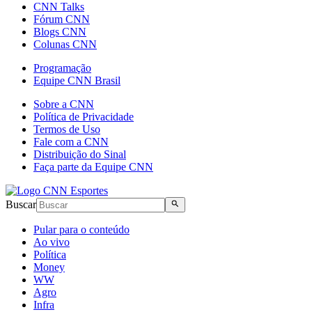
CNN Talks
Fórum CNN
Blogs CNN
Colunas CNN
Programação
Equipe CNN Brasil
Sobre a CNN
Política de Privacidade
Termos de Uso
Fale com a CNN
Distribuição do Sinal
Faça parte da Equipe CNN
Buscar
Pular para o conteúdo
Ao vivo
Política
Money
WW
Agro
Infra