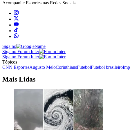
Acompanhe
Esportes
nas Redes Sociais
Siga no
Siga no Forum Inter
Siga no Forum Inter
Tópicos
CNN Esportes
Augusto Melo
Corinthians
Futebol
Futebol brasileiro
Imp
Mais Lidas