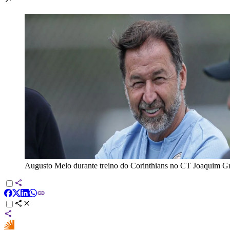
Augusto Melo durante treino do Corinthians no CT Joaquim G