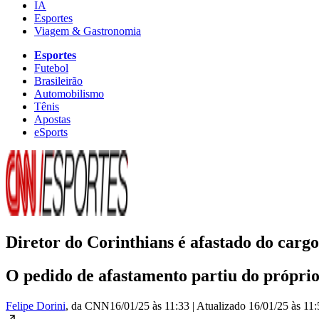
IA
Esportes
Viagem & Gastronomia
Esportes
Futebol
Brasileirão
Automobilismo
Tênis
Apostas
eSports
Diretor do Corinthians é afastado do cargo;
O pedido de afastamento partiu do próprio
Felipe Dorini
, da CNN
16/01/25 às 11:33
|
Atualizado
16/01/25 às 11: