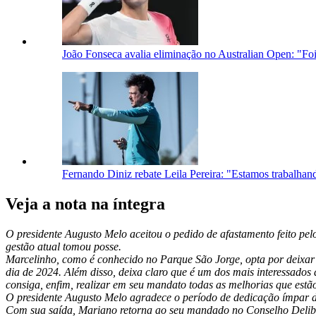
João Fonseca avalia eliminação no Australian Open: "Foi 
Fernando Diniz rebate Leila Pereira: "Estamos trabalhan
Veja a nota na íntegra
O presidente Augusto Melo aceitou o pedido de afastamento feito pel
gestão atual tomou posse.
Marcelinho, como é conhecido no Parque São Jorge, opta por deixar 
dia de 2024. Além disso, deixa claro que é um dos mais interessados 
consiga, enfim, realizar em seu mandato todas as melhorias que estã
O presidente Augusto Melo agradece o período de dedicação ímpar de
Com sua saída, Mariano retorna ao seu mandado no Conselho Delibe