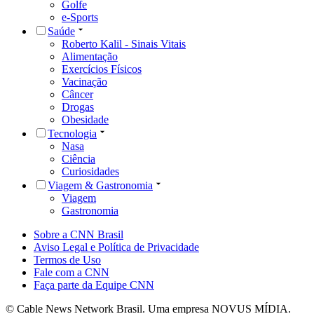
Golfe
e-Sports
Saúde
Roberto Kalil - Sinais Vitais
Alimentação
Exercícios Físicos
Vacinação
Câncer
Drogas
Obesidade
Tecnologia
Nasa
Ciência
Curiosidades
Viagem & Gastronomia
Viagem
Gastronomia
Sobre a CNN Brasil
Aviso Legal e Política de Privacidade
Termos de Uso
Fale com a CNN
Faça parte da Equipe CNN
© Cable News Network Brasil. Uma empresa NOVUS MÍDIA.