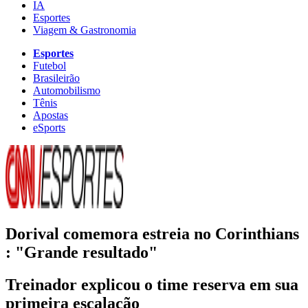
IA
Esportes
Viagem & Gastronomia
Esportes
Futebol
Brasileirão
Automobilismo
Tênis
Apostas
eSports
Dorival comemora estreia no Corinthians
: "Grande resultado"
Treinador explicou o time reserva em sua
primeira escalação