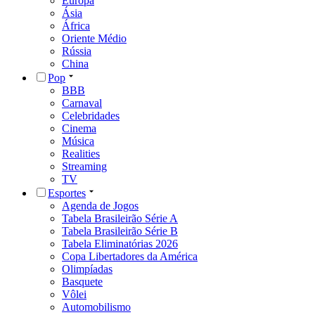
Europa
Ásia
África
Oriente Médio
Rússia
China
Pop
BBB
Carnaval
Celebridades
Cinema
Música
Realities
Streaming
TV
Esportes
Agenda de Jogos
Tabela Brasileirão Série A
Tabela Brasileirão Série B
Tabela Eliminatórias 2026
Copa Libertadores da América
Olimpíadas
Basquete
Vôlei
Automobilismo