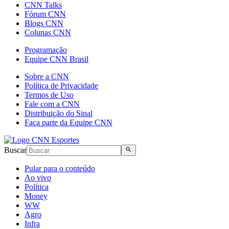
CNN Talks
Fórum CNN
Blogs CNN
Colunas CNN
Programação
Equipe CNN Brasil
Sobre a CNN
Política de Privacidade
Termos de Uso
Fale com a CNN
Distribuição do Sinal
Faça parte da Equipe CNN
Buscar
Pular para o conteúdo
Ao vivo
Política
Money
WW
Agro
Infra