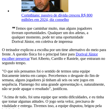
Corinthians: passivo de dívida cresceu R$ 800
milhões em 2024, diz conselho
Temos que caminhar muito, mas alguns jogadores
tiveram oportunidades. Qualquer um dos atletas, a
qualquer momento, pode ter uma oportunidade
Dorival Júnior, em coletiva de imprensa
O treinador explicou a escolha por um time alternativo do meio para
frente. A questão física foi o principal fator para
Dorival Júnior
escolher preservar
Yuri Alberto, Carrillo e Raniele, que entraram no
segundo tempo.
"O que nós pensamos foi o sentido de termos uma equipe
fisicamente inteira em campo. Percebemos o desgaste do fim de
semana, alguns jogadores já tinham ali seis ou sete jogos em
sequência. Flamengo fez uma grande apresentação e, naturalmente,
não se pode apagar o resultado", justificou.
"Acima de tudo, foi uma equipe que sentiu dificuldades, e eu tinha
que tomar algumas atitudes. O jogo seria veloz, precisava de
vitalidade e entrega. Tivemos isso, a equipe disputou, brigou pela