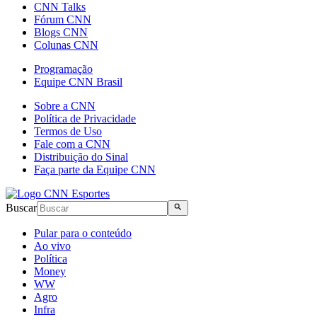
CNN Talks
Fórum CNN
Blogs CNN
Colunas CNN
Programação
Equipe CNN Brasil
Sobre a CNN
Política de Privacidade
Termos de Uso
Fale com a CNN
Distribuição do Sinal
Faça parte da Equipe CNN
Buscar
Pular para o conteúdo
Ao vivo
Política
Money
WW
Agro
Infra