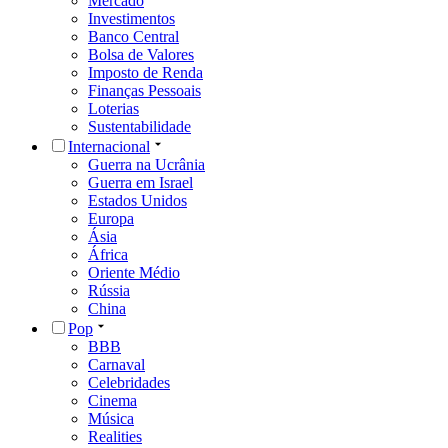
Mercado
Investimentos
Banco Central
Bolsa de Valores
Imposto de Renda
Finanças Pessoais
Loterias
Sustentabilidade
Internacional
Guerra na Ucrânia
Guerra em Israel
Estados Unidos
Europa
Ásia
África
Oriente Médio
Rússia
China
Pop
BBB
Carnaval
Celebridades
Cinema
Música
Realities