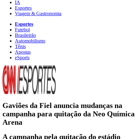
IA
Esportes
Viagem & Gastronomia
Esportes
Futebol
Brasileirão
Automobilismo
Tênis
Apostas
eSports
Gaviões da Fiel anuncia mudanças na
campanha para quitação da Neo Química
Arena
A campanha pela quitação do estádio