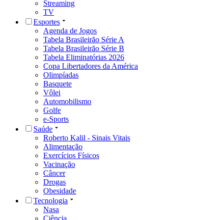
Streaming
TV
Esportes
Agenda de Jogos
Tabela Brasileirão Série A
Tabela Brasileirão Série B
Tabela Eliminatórias 2026
Copa Libertadores da América
Olimpíadas
Basquete
Vôlei
Automobilismo
Golfe
e-Sports
Saúde
Roberto Kalil - Sinais Vitais
Alimentação
Exercícios Físicos
Vacinação
Câncer
Drogas
Obesidade
Tecnologia
Nasa
Ciência