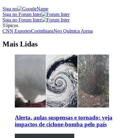
Siga no
Siga no Forum Inter
Siga no Forum Inter
Tópicos
CNN Esportes
Corinthians
Neo Química Arena
Mais Lidas
Alerta, aulas suspensas e tornado: veja
impactos de ciclone-bomba pelo país