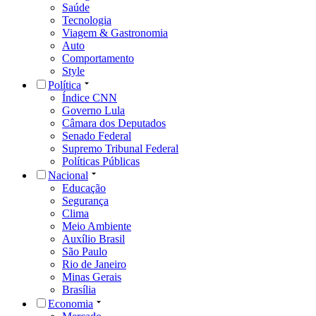
Saúde
Tecnologia
Viagem & Gastronomia
Auto
Comportamento
Style
Política
Índice CNN
Governo Lula
Câmara dos Deputados
Senado Federal
Supremo Tribunal Federal
Políticas Públicas
Nacional
Educação
Segurança
Clima
Meio Ambiente
Auxílio Brasil
São Paulo
Rio de Janeiro
Minas Gerais
Brasília
Economia