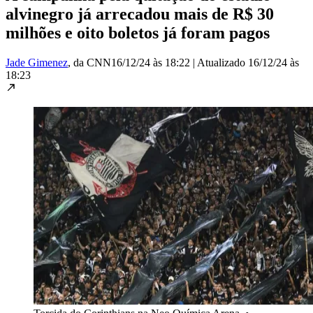
alvinegro já arrecadou mais de R$ 30
milhões e oito boletos já foram pagos
Jade Gimenez
, da CNN
16/12/24 às 18:22
|
Atualizado
16/12/24 às
18:23