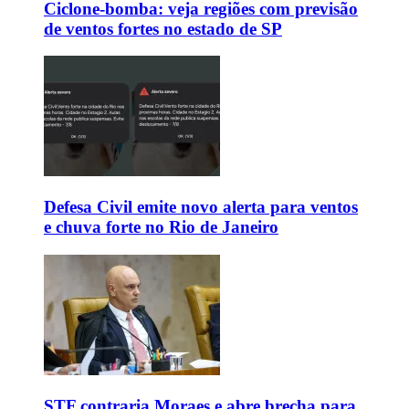
Ciclone-bomba: veja regiões com previsão
de ventos fortes no estado de SP
Defesa Civil emite novo alerta para ventos
e chuva forte no Rio de Janeiro
STF contraria Moraes e abre brecha para