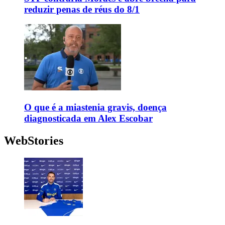
reduzir penas de réus do 8/1
O que é a miastenia gravis, doença
diagnosticada em Alex Escobar
WebStories