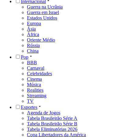
Internacional
Guerra na Ucrânia
Guerra em Israel
Estados Unidos
Europa
Ásia
África
Oriente Médio
Rússia
China
Pop
BBB
Carnaval
Celebridades
Cinema
Música
Realities
Streaming
TV
Esportes
Agenda de Jogos
Tabela Brasileirão Série A
Tabela Brasileirão Série B
Tabela Eliminatórias 2026
Copa Libertadores da América