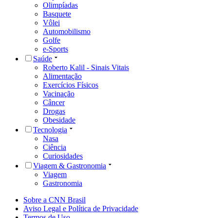
Olimpíadas
Basquete
Vôlei
Automobilismo
Golfe
e-Sports
Saúde
Roberto Kalil - Sinais Vitais
Alimentação
Exercícios Físicos
Vacinação
Câncer
Drogas
Obesidade
Tecnologia
Nasa
Ciência
Curiosidades
Viagem & Gastronomia
Viagem
Gastronomia
Sobre a CNN Brasil
Aviso Legal e Política de Privacidade
Termos de Uso