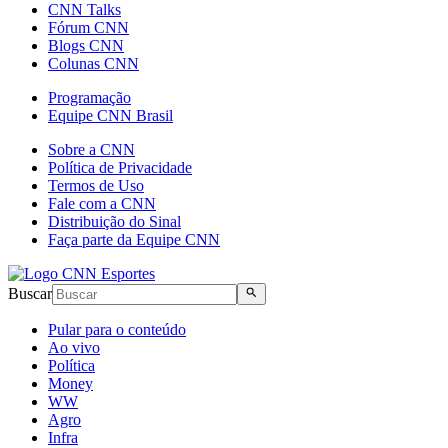
CNN Talks
Fórum CNN
Blogs CNN
Colunas CNN
Programação
Equipe CNN Brasil
Sobre a CNN
Política de Privacidade
Termos de Uso
Fale com a CNN
Distribuição do Sinal
Faça parte da Equipe CNN
Buscar
Pular para o conteúdo
Ao vivo
Política
Money
WW
Agro
Infra