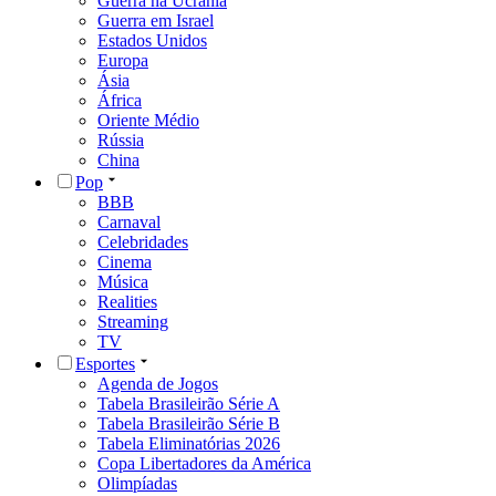
Guerra na Ucrânia
Guerra em Israel
Estados Unidos
Europa
Ásia
África
Oriente Médio
Rússia
China
Pop
BBB
Carnaval
Celebridades
Cinema
Música
Realities
Streaming
TV
Esportes
Agenda de Jogos
Tabela Brasileirão Série A
Tabela Brasileirão Série B
Tabela Eliminatórias 2026
Copa Libertadores da América
Olimpíadas