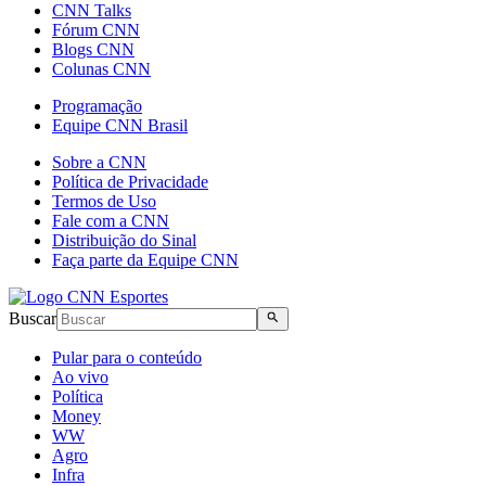
CNN Talks
Fórum CNN
Blogs CNN
Colunas CNN
Programação
Equipe CNN Brasil
Sobre a CNN
Política de Privacidade
Termos de Uso
Fale com a CNN
Distribuição do Sinal
Faça parte da Equipe CNN
Buscar
Pular para o conteúdo
Ao vivo
Política
Money
WW
Agro
Infra