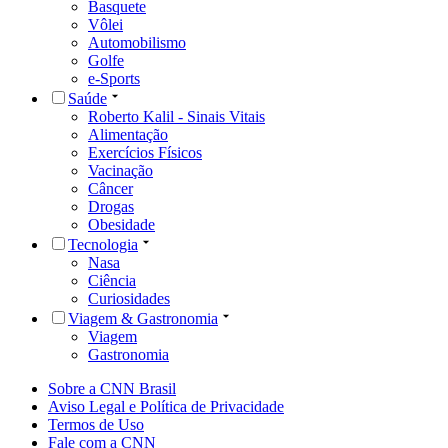
Basquete
Vôlei
Automobilismo
Golfe
e-Sports
Saúde
Roberto Kalil - Sinais Vitais
Alimentação
Exercícios Físicos
Vacinação
Câncer
Drogas
Obesidade
Tecnologia
Nasa
Ciência
Curiosidades
Viagem & Gastronomia
Viagem
Gastronomia
Sobre a CNN Brasil
Aviso Legal e Política de Privacidade
Termos de Uso
Fale com a CNN