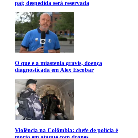
pai; despedida será reservada
O que é a miastenia gravis, doença
diagnosticada em Alex Escobar
Violência na Colômbia: chefe de polícia é
morto em ataque com drones