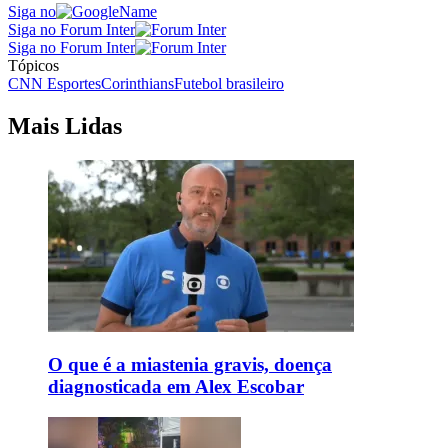
Siga no
Siga no Forum Inter
Siga no Forum Inter
Tópicos
CNN Esportes
Corinthians
Futebol brasileiro
Mais Lidas
O que é a miastenia gravis, doença
diagnosticada em Alex Escobar