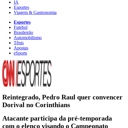
IA
Esportes
Viagem & Gastronomia
Esportes
Futebol
Brasileirão
Automobilismo
Tênis
Apostas
eSports
Reintegrado, Pedro Raul quer convencer
Dorival no Corinthians
Atacante participa da pré-temporada
com o elenco visando o Campeonato