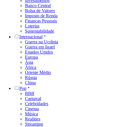
Investimentos
Banco Central
Bolsa de Valores
Imposto de Renda
Finanças Pessoais
Loterias
Sustentabilidade
Internacional
Guerra na Ucrânia
Guerra em Israel
Estados Unidos
Europa
Ásia
África
Oriente Médio
Rússia
China
Pop
BBB
Carnaval
Celebridades
Cinema
Música
Realities
Streaming