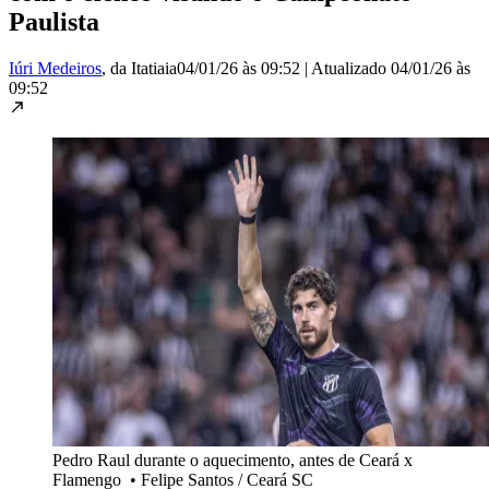
Paulista
Iúri Medeiros
, da Itatiaia
04/01/26 às 09:52
|
Atualizado
04/01/26 às
09:52
Pedro Raul durante o aquecimento, antes de Ceará x
Flamengo
•
Felipe Santos / Ceará SC