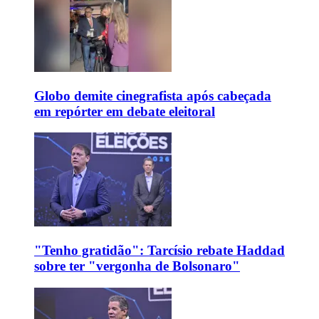
Globo demite cinegrafista após cabeçada
em repórter em debate eleitoral
"Tenho gratidão": Tarcísio rebate Haddad
sobre ter "vergonha de Bolsonaro"