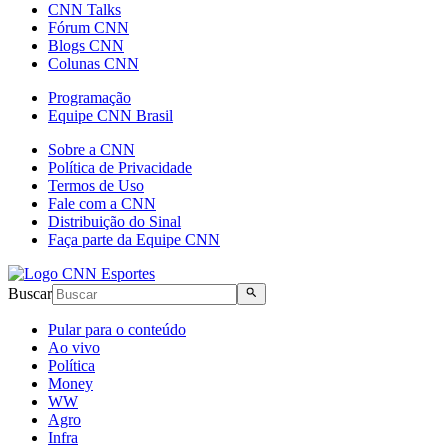
CNN Talks
Fórum CNN
Blogs CNN
Colunas CNN
Programação
Equipe CNN Brasil
Sobre a CNN
Política de Privacidade
Termos de Uso
Fale com a CNN
Distribuição do Sinal
Faça parte da Equipe CNN
Buscar
Pular para o conteúdo
Ao vivo
Política
Money
WW
Agro
Infra