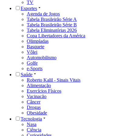
TV
Esportes
Agenda de Jogos
Tabela Brasileirão Série A
Tabela Brasileirão Série B
Tabela Eliminatórias 2026
Copa Libertadores da América
Olimpíadas
Basquete
Vôlei
Automobilismo
Golfe
e-Sports
Saúde
Roberto Kalil - Sinais Vitais
Alimentação
Exercícios Físicos
Vacinação
Câncer
Drogas
Obesidade
Tecnologia
Nasa
Ciência
Curiosidades