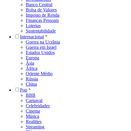
Banco Central
Bolsa de Valores
Imposto de Renda
Finanças Pessoais
Loterias
Sustentabilidade
Internacional
Guerra na Ucrânia
Guerra em Israel
Estados Unidos
Europa
Ásia
África
Oriente Médio
Rússia
China
Pop
BBB
Carnaval
Celebridades
Cinema
Música
Realities
Streaming