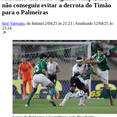
não conseguiu evitar a derrota do Timão
para o Palmeiras
Igor Varejano
, da Itatiaia
12/04/25 às 21:23
|
Atualizado
12/04/25 às
21:24