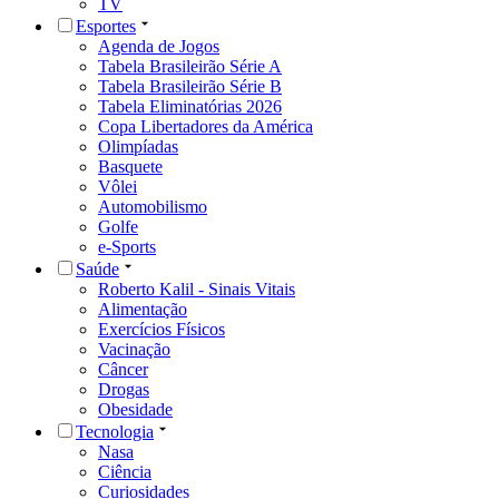
TV
Esportes
Agenda de Jogos
Tabela Brasileirão Série A
Tabela Brasileirão Série B
Tabela Eliminatórias 2026
Copa Libertadores da América
Olimpíadas
Basquete
Vôlei
Automobilismo
Golfe
e-Sports
Saúde
Roberto Kalil - Sinais Vitais
Alimentação
Exercícios Físicos
Vacinação
Câncer
Drogas
Obesidade
Tecnologia
Nasa
Ciência
Curiosidades