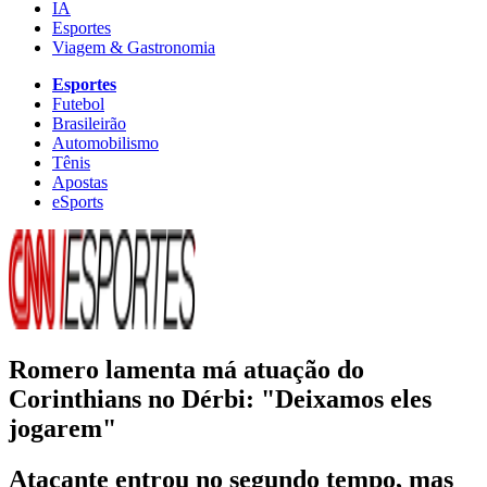
IA
Esportes
Viagem & Gastronomia
Esportes
Futebol
Brasileirão
Automobilismo
Tênis
Apostas
eSports
Romero lamenta má atuação do
Corinthians no Dérbi: "Deixamos eles
jogarem"
Atacante entrou no segundo tempo, mas