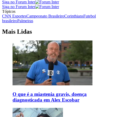
Siga no Forum Inter
Siga no Forum Inter
Tópicos
CNN Esportes
Campeonato Brasileiro
Corinthians
Futebol
brasileiro
Palmeiras
Mais Lidas
O que é a miastenia gravis, doença
diagnosticada em Alex Escobar