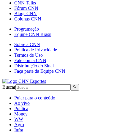
CNN Talks
Fórum CNN
Blogs CNN
Colunas CNN
Programação
Equipe CNN Brasil
Sobre a CNN
Política de Privacidade
Termos de Uso
Fale com a CNN
Distribuição do Sinal
Faça parte da Equipe CNN
Buscar
Pular para o conteúdo
Ao vivo
Política
Money
WW
Agro
Infra