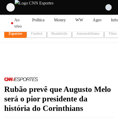
Pular para o conteúdo
Ao
Política
Money
WW
Agro
Infr
vivo
Esportes
Futebol
Brasileirão
Automobilismo
Tênis
Rubão prevê que Augusto Melo
será o pior presidente da
história do Corinthians