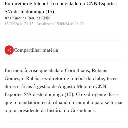
Ex-diretor de futebol é o convidado do CNN Esportes
S/A deste domingo (15)
Ana Karolina Reis
, da CNN
15/09/24 às 21:15
|
Atualizado
15/09/24 às 23:09
Rubão prevê que Augusto Melo será o pior presidente da história do Corinthians | Esportes S/A
Compartilhar matéria
Em meio à crise que abala o Corinthians, Rubens
Gomes, o Rubão, ex-diretor de futebol do clube, teceu
duras críticas à gestão de Augusto Melo no CNN
Esportes S/A deste domingo (15). O ex-dirigente disse
que o mandatário está trilhando o caminho para se tornar
o pior presidente da história do Corinthians.