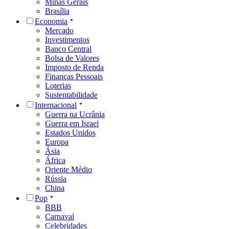
Minas Gerais
Brasília
Economia
Mercado
Investimentos
Banco Central
Bolsa de Valores
Imposto de Renda
Finanças Pessoais
Loterias
Sustentabilidade
Internacional
Guerra na Ucrânia
Guerra em Israel
Estados Unidos
Europa
Ásia
África
Oriente Médio
Rússia
China
Pop
BBB
Carnaval
Celebridades