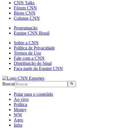
CNN Talks
Fórum CNN
Blogs CNN
Colunas CNN
Programação
Equipe CNN Brasil
Sobre a CNN
Política de Privacidade
Termos de Uso
Fale com a CNN
Distribuição do Sinal
Faça parte da Equipe CNN
Buscar
Pular para o conteúdo
Ao vivo
Política
Money
WW
Agro
Infra