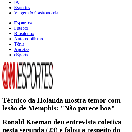
IA
Esportes
Viagem & Gastronomia
Esportes
Futebol
Brasileirão
Automobilismo
Tênis
Apostas
eSports
Técnico da Holanda mostra temor com
lesão de Memphis: "Não parece boa"
Ronald Koeman deu entrevista coletiva
nesta segunda (23) e falou a respeito do