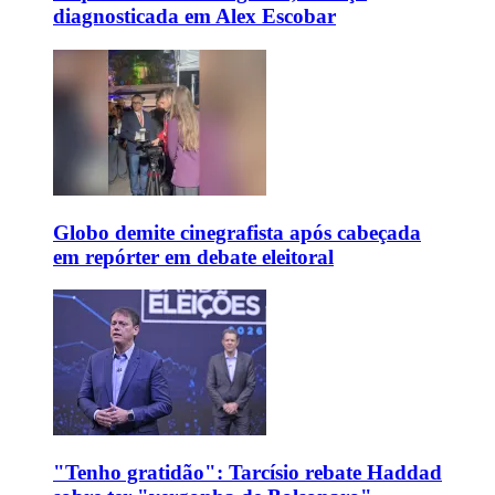
diagnosticada em Alex Escobar
Globo demite cinegrafista após cabeçada
em repórter em debate eleitoral
"Tenho gratidão": Tarcísio rebate Haddad