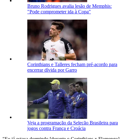
Bruno Rodrigues avalia lesão de Memphis:
"Pode comprometer ida à Copa"
Corinthians e Talleres fecham pré-acordo para
encerrar dívida por Garro
Veja a programação da Seleção Brasileira para
jogos contra França e Croácia
"Eu já estava dormindo [durante o Corinthians x Flamengo].