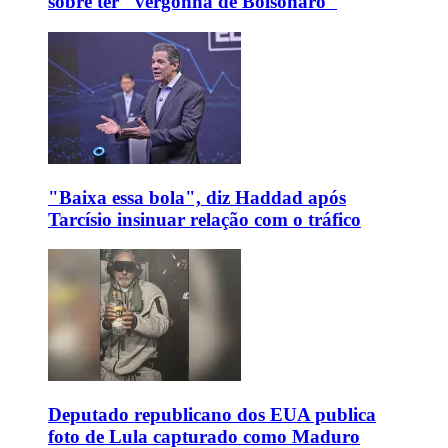
sobre ter "vergonha de Bolsonaro"
"Baixa essa bola", diz Haddad após
Tarcísio insinuar relação com o tráfico
Deputado republicano dos EUA publica
foto de Lula capturado como Maduro