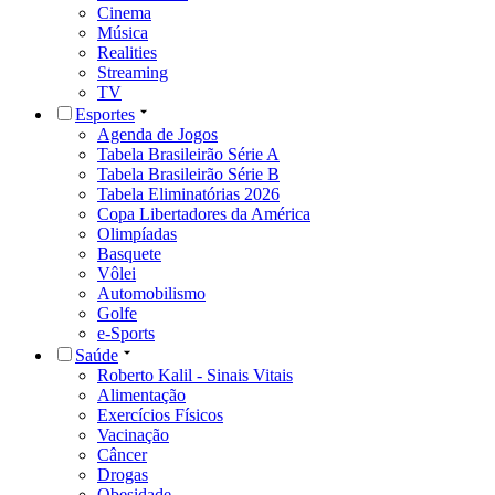
Cinema
Música
Realities
Streaming
TV
Esportes
Agenda de Jogos
Tabela Brasileirão Série A
Tabela Brasileirão Série B
Tabela Eliminatórias 2026
Copa Libertadores da América
Olimpíadas
Basquete
Vôlei
Automobilismo
Golfe
e-Sports
Saúde
Roberto Kalil - Sinais Vitais
Alimentação
Exercícios Físicos
Vacinação
Câncer
Drogas
Obesidade