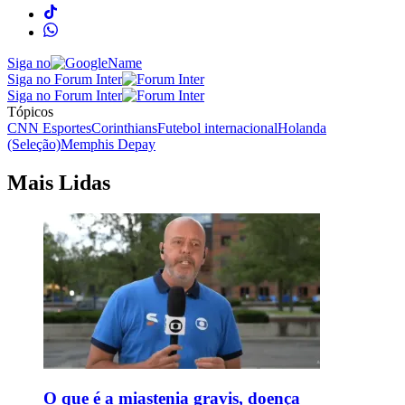
Siga no
Siga no Forum Inter
Siga no Forum Inter
Tópicos
CNN Esportes
Corinthians
Futebol internacional
Holanda
(Seleção)
Memphis Depay
Mais Lidas
O que é a miastenia gravis, doença