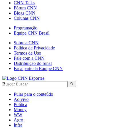
CNN Talks
Fórum CNN
Blogs CNN
Colunas CNN
Programação
Equipe CNN Brasil
Sobre a CNN
Política de Privacidade
Termos de Uso
Fale com a CNN
Distribuição do Sinal
Faça parte da Equipe CNN
Buscar
Pular para o conteúdo
Ao vivo
Política
Money
WW
Agro
Infra