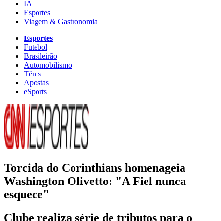
IA
Esportes
Viagem & Gastronomia
Esportes
Futebol
Brasileirão
Automobilismo
Tênis
Apostas
eSports
Torcida do Corinthians homenageia
Washington Olivetto: "A Fiel nunca
esquece"
Clube realiza série de tributos para o