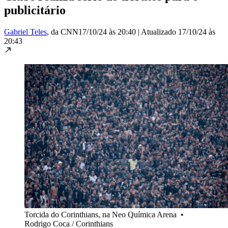
publicitário
Gabriel Teles
, da CNN
17/10/24 às 20:40
|
Atualizado
17/10/24 às
20:43
Torcida do Corinthians, na Neo Química Arena
•
Rodrigo Coca / Corinthians