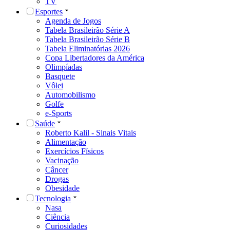
TV
Esportes
Agenda de Jogos
Tabela Brasileirão Série A
Tabela Brasileirão Série B
Tabela Eliminatórias 2026
Copa Libertadores da América
Olimpíadas
Basquete
Vôlei
Automobilismo
Golfe
e-Sports
Saúde
Roberto Kalil - Sinais Vitais
Alimentação
Exercícios Físicos
Vacinação
Câncer
Drogas
Obesidade
Tecnologia
Nasa
Ciência
Curiosidades