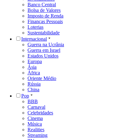
Banco Central
Bolsa de Valores
Imposto de Renda
Finanças Pessoais
Loterias
Sustentabilidade
Internacional
Guerra na Ucrânia
Guerra em Israel
Estados Unidos
Europa
Ásia
África
Oriente Médio
Rússia
China
Pop
BBB
Carnaval
Celebridades
Cinema
Música
Realities
Streaming