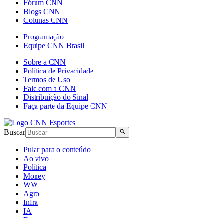
Fórum CNN
Blogs CNN
Colunas CNN
Programação
Equipe CNN Brasil
Sobre a CNN
Política de Privacidade
Termos de Uso
Fale com a CNN
Distribuição do Sinal
Faça parte da Equipe CNN
Buscar
Pular para o conteúdo
Ao vivo
Política
Money
WW
Agro
Infra
IA