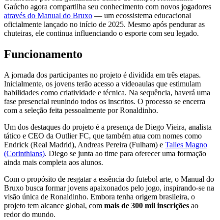
Gaúcho agora compartilha seu conhecimento com novos jogadores
através do Manual do Bruxo
— um ecossistema educacional
oficialmente lançado no início de 2025. Mesmo após pendurar as
chuteiras, ele continua influenciando o esporte com seu legado.
Funcionamento
A jornada dos participantes no projeto é dividida em três etapas.
Inicialmente, os jovens terão acesso a videoaulas que estimulam
habilidades como criatividade e técnica. Na sequência, haverá uma
fase presencial reunindo todos os inscritos. O processo se encerra
com a seleção feita pessoalmente por Ronaldinho.
Um dos destaques do projeto é a presença de Diego Vieira, analista
tático e CEO da Outlier FC, que também atua com nomes como
Endrick (Real Madrid), Andreas Pereira (Fulham) e
Talles Magno
(Corinthians)
. Diego se junta ao time para oferecer uma formação
ainda mais completa aos alunos.
Com o propósito de resgatar a essência do futebol arte, o Manual do
Bruxo busca formar jovens apaixonados pelo jogo, inspirando-se na
visão única de Ronaldinho. Embora tenha origem brasileira, o
projeto tem alcance global, com
mais de 300 mil inscrições
ao
redor do mundo.