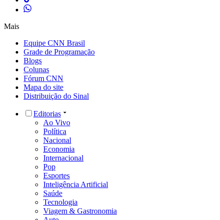
Mais
Equipe CNN Brasil
Grade de Programação
Blogs
Colunas
Fórum CNN
Mapa do site
Distribuição do Sinal
Editorias
Ao Vivo
Política
Nacional
Economia
Internacional
Pop
Esportes
Inteligência Artificial
Saúde
Tecnologia
Viagem & Gastronomia
Auto