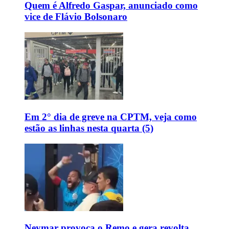
Quem é Alfredo Gaspar, anunciado como
vice de Flávio Bolsonaro
Em 2° dia de greve na CPTM, veja como
estão as linhas nesta quarta (5)
Neymar provoca o Remo e gera revolta