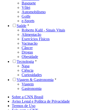
Basquete
Vôlei
Automobilismo
Golfe
e-Sports
Saúde
Roberto Kalil - Sinais Vitais
Alimentação
Exercícios Físicos
Vacinação
Câncer
Drogas
Obesidade
Tecnologia
Nasa
Ciência
Curiosidades
Viagem & Gastronomia
Viagem
Gastronomia
Sobre a CNN Brasil
Aviso Legal e Política de Privacidade
Termos de Uso