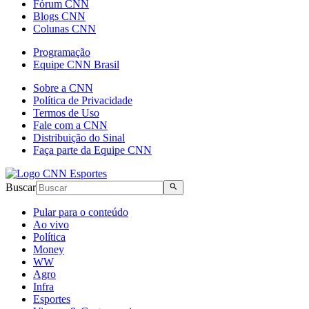
Fórum CNN
Blogs CNN
Colunas CNN
Programação
Equipe CNN Brasil
Sobre a CNN
Política de Privacidade
Termos de Uso
Fale com a CNN
Distribuição do Sinal
Faça parte da Equipe CNN
Buscar
Pular para o conteúdo
Ao vivo
Política
Money
WW
Agro
Infra
Esportes