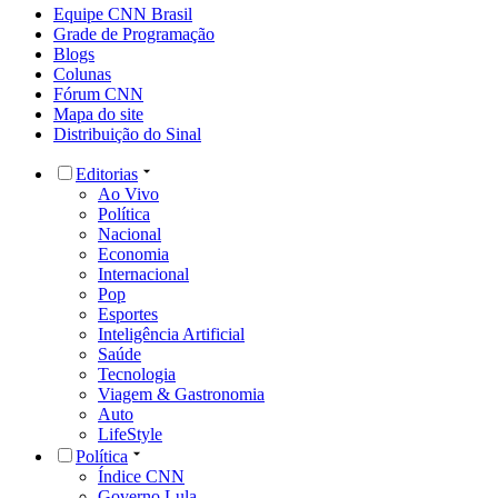
Equipe CNN Brasil
Grade de Programação
Blogs
Colunas
Fórum CNN
Mapa do site
Distribuição do Sinal
Editorias
Ao Vivo
Política
Nacional
Economia
Internacional
Pop
Esportes
Inteligência Artificial
Saúde
Tecnologia
Viagem & Gastronomia
Auto
LifeStyle
Política
Índice CNN
Governo Lula