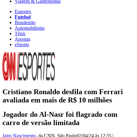
Viagem & Gastronomia
Esportes
Futebol
Brasileirão
Automobilismo
Tênis
Apostas
eSports
Cristiano Ronaldo desfila com Ferrari
avaliada em mais de R$ 10 milhões
Jogador do Al-Nasr foi flagrado com
carro de versão limitada
Jairo Nascimento
, da CNN
, São Paulo
02/04/24 às 12:35
|