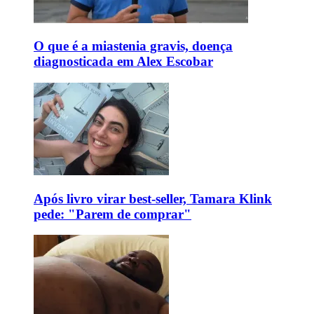
O que é a miastenia gravis, doença
diagnosticada em Alex Escobar
Após livro virar best-seller, Tamara Klink
pede: "Parem de comprar"