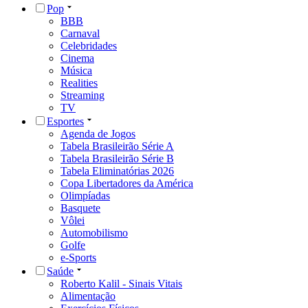
Pop
BBB
Carnaval
Celebridades
Cinema
Música
Realities
Streaming
TV
Esportes
Agenda de Jogos
Tabela Brasileirão Série A
Tabela Brasileirão Série B
Tabela Eliminatórias 2026
Copa Libertadores da América
Olimpíadas
Basquete
Vôlei
Automobilismo
Golfe
e-Sports
Saúde
Roberto Kalil - Sinais Vitais
Alimentação