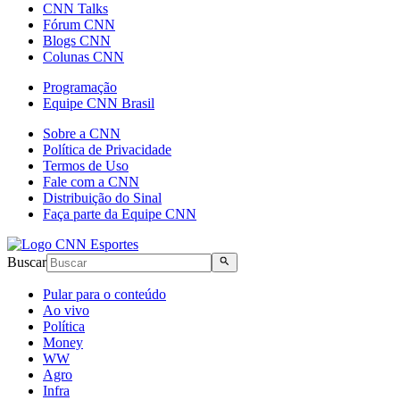
CNN Talks
Fórum CNN
Blogs CNN
Colunas CNN
Programação
Equipe CNN Brasil
Sobre a CNN
Política de Privacidade
Termos de Uso
Fale com a CNN
Distribuição do Sinal
Faça parte da Equipe CNN
Buscar
Pular para o conteúdo
Ao vivo
Política
Money
WW
Agro
Infra