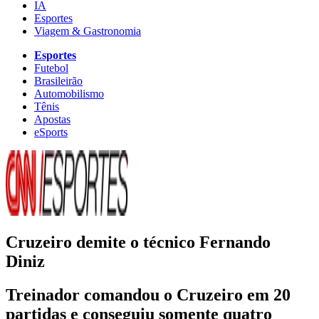
IA
Esportes
Viagem & Gastronomia
Esportes
Futebol
Brasileirão
Automobilismo
Tênis
Apostas
eSports
Cruzeiro demite o técnico Fernando
Diniz
Treinador comandou o Cruzeiro em 20
partidas e conseguiu somente quatro