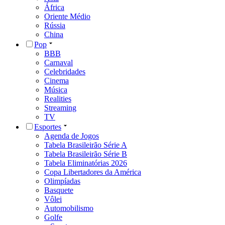
África
Oriente Médio
Rússia
China
Pop
BBB
Carnaval
Celebridades
Cinema
Música
Realities
Streaming
TV
Esportes
Agenda de Jogos
Tabela Brasileirão Série A
Tabela Brasileirão Série B
Tabela Eliminatórias 2026
Copa Libertadores da América
Olimpíadas
Basquete
Vôlei
Automobilismo
Golfe