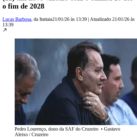
o fim de 2028
Lucas Barbosa
, da Itatiaia
21/01/26 às 13:39
|
Atualizado
21/01/26 às
13:39
Pedro Lourenço, dono da SAF do Cruzeiro
•
Gustavo
Aleixo / Cruzeiro