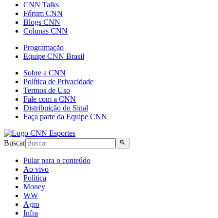
CNN Talks
Fórum CNN
Blogs CNN
Colunas CNN
Programação
Equipe CNN Brasil
Sobre a CNN
Política de Privacidade
Termos de Uso
Fale com a CNN
Distribuição do Sinal
Faça parte da Equipe CNN
Buscar
Pular para o conteúdo
Ao vivo
Política
Money
WW
Agro
Infra