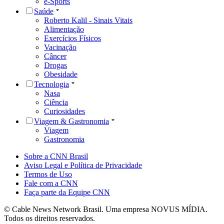
e-Sports
Saúde
Roberto Kalil - Sinais Vitais
Alimentação
Exercícios Físicos
Vacinação
Câncer
Drogas
Obesidade
Tecnologia
Nasa
Ciência
Curiosidades
Viagem & Gastronomia
Viagem
Gastronomia
Sobre a CNN Brasil
Aviso Legal e Política de Privacidade
Termos de Uso
Fale com a CNN
Faça parte da Equipe CNN
© Cable News Network Brasil. Uma empresa NOVUS MÍDIA.
Todos os direitos reservados.