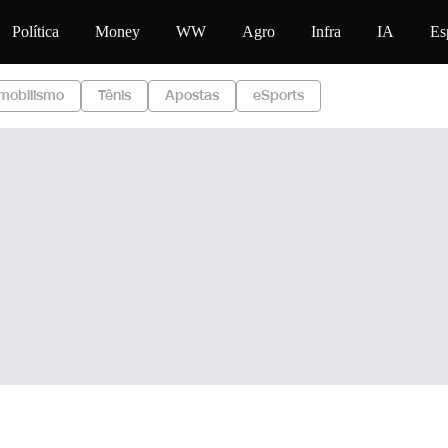
údo
Política
Money
WW
Agro
Infra
IA
Es
mobilismo
Tênis
Apostas
eSports