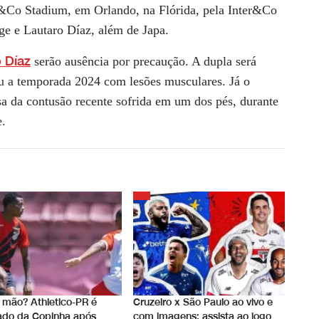
er&Co Stadium, em Orlando, na Flórida, pela Inter&Co
ge e Lautaro Díaz, além de Japa.
 Díaz
serão ausência por precaução. A dupla será
u a temporada 2024 com lesões musculares. Já o
sa da contusão recente sofrida em um dos pés, durante
e.
 mão? Athletico-PR é
Cruzeiro x São Paulo ao vivo e
nado da Copinha após
com imagens: assista ao jogo