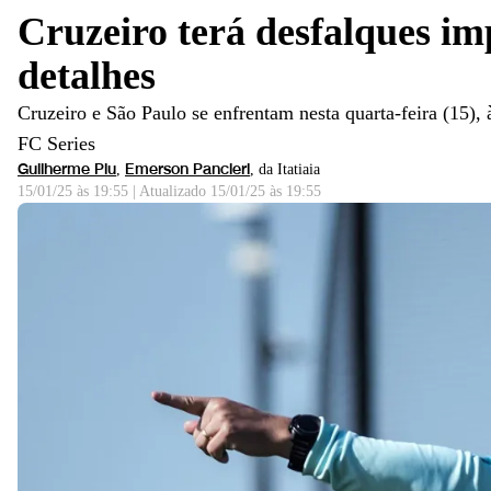
Cruzeiro terá desfalques im
detalhes
Cruzeiro e São Paulo se enfrentam nesta quarta-feira (15)
FC Series
Guilherme Piu
Emerson Pancieri
,
, da Itatiaia
15/01/25 às 19:55
|
Atualizado
15/01/25 às 19:55